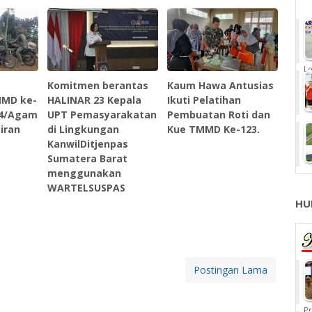
Lo
Komitmen berantas
Kaum Hawa Antusias
MMD ke-
HALINAR 23 Kepala
Ikuti Pelatihan
04/Agam
UPT Pemasyarakatan
Pembuatan Roti dan
iran
di Lingkungan
Kue TMMD Ke-123.
KanwilDitjenpas
Sumatera Barat
menggunakan
WARTELSUSPAS
HU
Postingan Lama
Pr