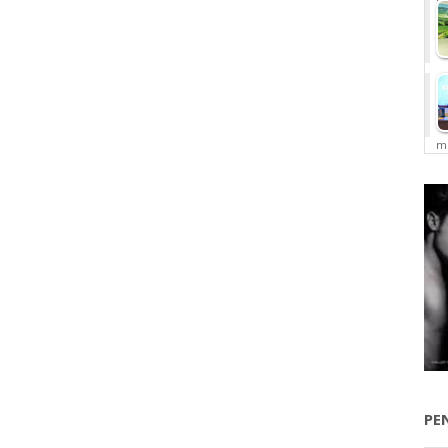
me
PE