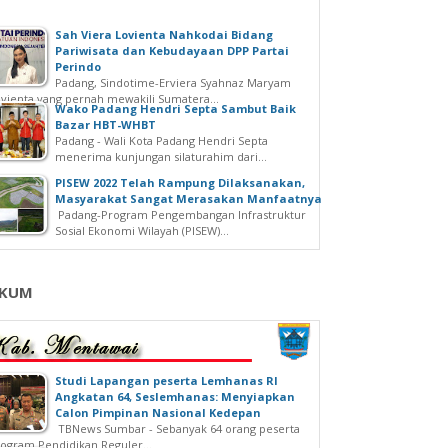
Sah Viera Lovienta Nahkodai Bidang
Pariwisata dan Kebudayaan DPP Partai
Perindo
Padang, Sindotime-Erviera Syahnaz Maryam
vienta yang pernah mewakili Sumatera...
Wako Padang Hendri Septa Sambut Baik
Bazar HBT-WHBT
Padang - Wali Kota Padang Hendri Septa
menerima kunjungan silaturahim dari...
PISEW 2022 Telah Rampung Dilaksanakan,
Masyarakat Sangat Merasakan Manfaatnya
Padang-Program Pengembangan Infrastruktur
Sosial Ekonomi Wilayah (PISEW)...
KUM
Studi Lapangan peserta Lemhanas RI
Angkatan 64, Seslemhanas: Menyiapkan
Calon Pimpinan Nasional Kedepan
TBNews Sumbar - Sebanyak 64 orang peserta
ogram Pendidikan Reguler...