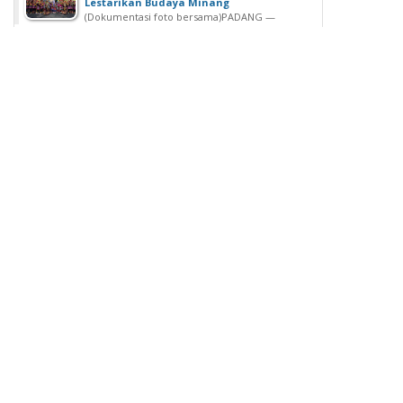
Lestarikan Budaya Minang
(Dokumentasi foto bersama)‎‎PADANG —
Kemeriahan Festival Anak Sumatera Barat...
SDN 02 Lubuk Buaya Gelar Muhasabah,
Kepala SDN 02 Lubuk Buaya: untuk
Introspeksi Diri
SDN 02 Lubuk Buaya Gelar Muhasabah, Kepala SDN
02 Lubuk Buaya: untuk...
Wisuda Ke-42, Politeknik ATI Padang lahirkan
Wisudawan dari Berbagai Keahlian
Padang - Politeknik ATI Padang salah satu lembaga
pendidikan tinggi negeri...