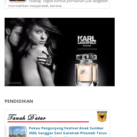
Padang- Segala bentuk permainan judi sangatlah
meresahkan masyarakat, karena...
PENDIDIKAN
‎Pukau Pengunjung Festival Anak Sumbar
2026, Sanggar Seni Galatiak Pitameh Terus