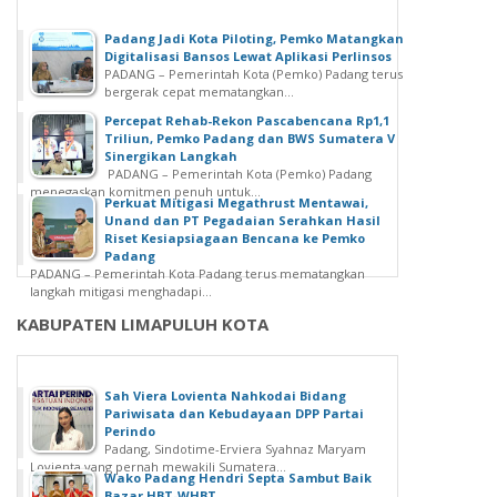
Padang Jadi Kota Piloting, Pemko Matangkan
Digitalisasi Bansos Lewat Aplikasi Perlinsos
PADANG – Pemerintah Kota (Pemko) Padang terus
bergerak cepat mematangkan...
Percepat Rehab-Rekon Pascabencana Rp1,1
Triliun, Pemko Padang dan BWS Sumatera V
Sinergikan Langkah
PADANG – Pemerintah Kota (Pemko) Padang
menegaskan komitmen penuh untuk...
Perkuat Mitigasi Megathrust Mentawai,
Unand dan PT Pegadaian Serahkan Hasil
Riset Kesiapsiagaan Bencana ke Pemko
Padang
PADANG – Pemerintah Kota Padang terus mematangkan
langkah mitigasi menghadapi...
KABUPATEN LIMAPULUH KOTA
Sah Viera Lovienta Nahkodai Bidang
Pariwisata dan Kebudayaan DPP Partai
Perindo
Padang, Sindotime-Erviera Syahnaz Maryam
Lovienta yang pernah mewakili Sumatera...
Wako Padang Hendri Septa Sambut Baik
Bazar HBT-WHBT