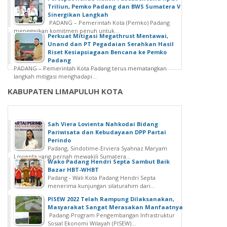
Triliun, Pemko Padang dan BWS Sumatera V
Sinergikan Langkah
PADANG – Pemerintah Kota (Pemko) Padang
menegaskan komitmen penuh untuk...
Perkuat Mitigasi Megathrust Mentawai,
Unand dan PT Pegadaian Serahkan Hasil
Riset Kesiapsiagaan Bencana ke Pemko
Padang
PADANG – Pemerintah Kota Padang terus mematangkan
langkah mitigasi menghadapi...
KABUPATEN LIMAPULUH KOTA
Sah Viera Lovienta Nahkodai Bidang
Pariwisata dan Kebudayaan DPP Partai
Perindo
Padang, Sindotime-Erviera Syahnaz Maryam
Lovienta yang pernah mewakili Sumatera...
Wako Padang Hendri Septa Sambut Baik
Bazar HBT-WHBT
Padang - Wali Kota Padang Hendri Septa
menerima kunjungan silaturahim dari...
PISEW 2022 Telah Rampung Dilaksanakan,
Masyarakat Sangat Merasakan Manfaatnya
Padang-Program Pengembangan Infrastruktur
Sosial Ekonomi Wilayah (PISEW)...