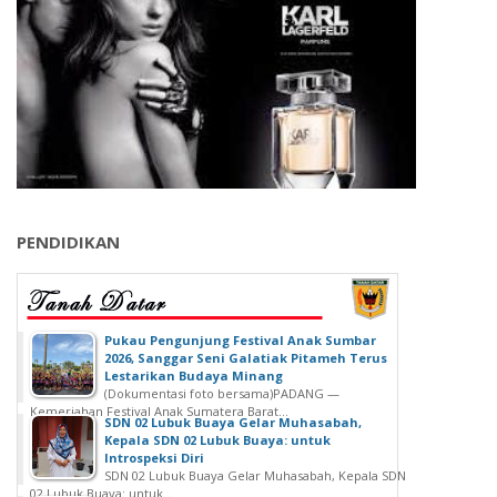
PENDIDIKAN
‎Pukau Pengunjung Festival Anak Sumbar
2026, Sanggar Seni Galatiak Pitameh Terus
Lestarikan Budaya Minang
(Dokumentasi foto bersama)‎‎PADANG —
Kemeriahan Festival Anak Sumatera Barat...
SDN 02 Lubuk Buaya Gelar Muhasabah,
Kepala SDN 02 Lubuk Buaya: untuk
Introspeksi Diri
SDN 02 Lubuk Buaya Gelar Muhasabah, Kepala SDN
02 Lubuk Buaya: untuk...