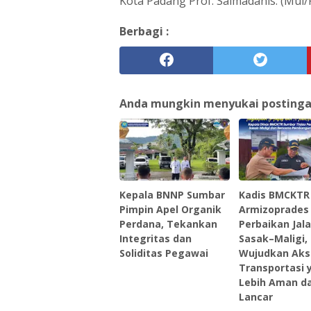
Kota Padang Prof. Salmadanis. (Mu
Berbagi :
Anda mungkin menyukai postingan 
Kepala BNNP Sumbar
Kadis BMCKTR
Pimpin Apel Organik
Armizoprades 
Perdana, Tekankan
Perbaikan Jal
Integritas dan
Sasak–Maligi,
Soliditas Pegawai
Wujudkan Aks
Transportasi 
Lebih Aman d
Lancar