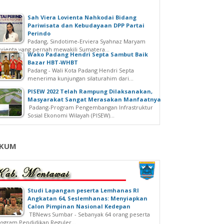
Sah Viera Lovienta Nahkodai Bidang
Pariwisata dan Kebudayaan DPP Partai
Perindo
Padang, Sindotime-Erviera Syahnaz Maryam
vienta yang pernah mewakili Sumatera...
Wako Padang Hendri Septa Sambut Baik
Bazar HBT-WHBT
Padang - Wali Kota Padang Hendri Septa
menerima kunjungan silaturahim dari...
PISEW 2022 Telah Rampung Dilaksanakan,
Masyarakat Sangat Merasakan Manfaatnya
Padang-Program Pengembangan Infrastruktur
Sosial Ekonomi Wilayah (PISEW)...
KUM
Studi Lapangan peserta Lemhanas RI
Angkatan 64, Seslemhanas: Menyiapkan
Calon Pimpinan Nasional Kedepan
TBNews Sumbar - Sebanyak 64 orang peserta
ogram Pendidikan Reguler...