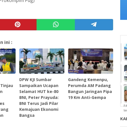
l/Prokompim Pdg)
ini :
DPW KJI Sumbar
‎Gandeng Kemenpu,
m
Tinjau
Sampaikan Ucapan
Perumda AM Padang
an
Selamat HUT ke-80
Bangun Jaringan Pipa
BNI, Peter Prayuda:
19 Km Anti-Gempa
es
BNI Terus Jadi Pilar
P
yang
Kemajuan Ekonomi
la
an
Bangsa
KA