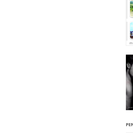
me
PE