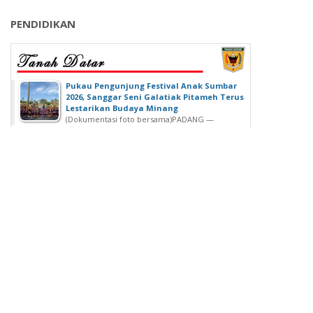
PENDIDIKAN
‎Pukau Pengunjung Festival Anak Sumbar
2026, Sanggar Seni Galatiak Pitameh Terus
Lestarikan Budaya Minang
(Dokumentasi foto bersama)‎‎PADANG —
Kemeriahan Festival Anak Sumatera Barat...
SDN 02 Lubuk Buaya Gelar Muhasabah,
Kepala SDN 02 Lubuk Buaya: untuk
Introspeksi Diri
SDN 02 Lubuk Buaya Gelar Muhasabah, Kepala SDN
02 Lubuk Buaya: untuk...
Wisuda Ke-42, Politeknik ATI Padang lahirkan
Wisudawan dari Berbagai Keahlian
Padang - Politeknik ATI Padang salah satu lembaga
pendidikan tinggi negeri...