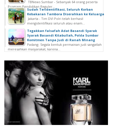
TBNews Sumbar - Sebanyak 64 orang peserta
Program Pendidikan Reguler...
Sudah Teridentifikasi, Seluruh Korban
Kebakaran Tambora Diserahkan ke Keluarga
Jakarta - Tim DVI Polri telah berhasil
mengidentifikasi seluruh atau enam...
Tegakkan falsafah Adat Basandi Syarak
Syarak Basandi Kitabullah, Polda Sumbar
Komitmen Tanpa Judi di Ranah Minang
Padang- Segala bentuk permainan judi sangatlah
meresahkan masyarakat, karena...