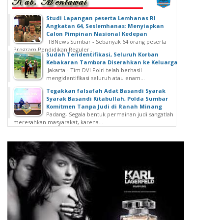
Studi Lapangan peserta Lemhanas RI
Angkatan 64, Seslemhanas: Menyiapkan
Calon Pimpinan Nasional Kedepan
TBNews Sumbar - Sebanyak 64 orang peserta
Program Pendidikan Reguler...
Sudah Teridentifikasi, Seluruh Korban
Kebakaran Tambora Diserahkan ke Keluarga
Jakarta - Tim DVI Polri telah berhasil
mengidentifikasi seluruh atau enam...
Tegakkan falsafah Adat Basandi Syarak
Syarak Basandi Kitabullah, Polda Sumbar
Komitmen Tanpa Judi di Ranah Minang
Padang- Segala bentuk permainan judi sangatlah
meresahkan masyarakat, karena...