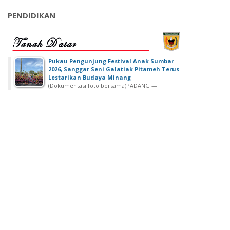
PENDIDIKAN
‎Pukau Pengunjung Festival Anak Sumbar
2026, Sanggar Seni Galatiak Pitameh Terus
Lestarikan Budaya Minang
(Dokumentasi foto bersama)‎‎PADANG —
Kemeriahan Festival Anak Sumatera Barat...
SDN 02 Lubuk Buaya Gelar Muhasabah,
Kepala SDN 02 Lubuk Buaya: untuk
Introspeksi Diri
SDN 02 Lubuk Buaya Gelar Muhasabah, Kepala SDN
02 Lubuk Buaya: untuk...
Wisuda Ke-42, Politeknik ATI Padang lahirkan
Wisudawan dari Berbagai Keahlian
Padang - Politeknik ATI Padang salah satu lembaga
pendidikan tinggi negeri...