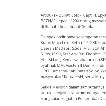
Arosuka– Bupati Solok, Capt. H. Epy
BAZNAS kepada 1200 orang masyarak
di Rumah Dinas Bupati Solok.
Tampak hadir pada kesempatan terseb
Sutan Majo Lelo, Ketua TP- PKK Kab. 
Daerah Medison, S.Sos, M.Si, Staf Ah
S.Sos, M.Si l, Staf Ahli Bid. Ekono
Ahli Bidang. Kemasyarakatan dan SD
Syahrial, MM, Asisten II Deni Prihatni
OPD, Camat se-Kabupaten Solok, Wa
masyarakat/ Ketua KAN, serta Masya
Sekda Medison dalam sambutannya 
untuk menjalin silaturami dengan m
/rangkaian kegiatan Pemerintah Dae