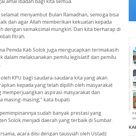
gai amal ibadah bagi kita semua.
an selamat menyambut Bulan Ramadhan, semoga bisa
aik dan agar Allah memberikan kekuatan kepada
h dengan semaksimal mungkin. Dan kita berharap di
ali fitrah.
ma Pemda Kab Solok juga mengucapkan terimakasih
ok dalam melaksanakan pemilu legislatif dan pemilu
.
 oleh KPU bagi saudara-saudara kita yang akan
rapkan kepada yang telah dipilih oleh masyarakat
m
ng memperjuangkan aspirasi masyarakat dan
a masing-masing,” kata bupati.
pemimpinannya sudah banyak prestasi yang
P
la
en Solok menjadi daerah yang terbaik di Sumbar.
KA
sama, acara diisi dengan tausyiah oleh Ustadz