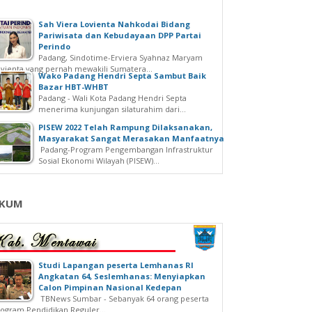
Sah Viera Lovienta Nahkodai Bidang
Pariwisata dan Kebudayaan DPP Partai
Perindo
Padang, Sindotime-Erviera Syahnaz Maryam
vienta yang pernah mewakili Sumatera...
Wako Padang Hendri Septa Sambut Baik
Bazar HBT-WHBT
Padang - Wali Kota Padang Hendri Septa
menerima kunjungan silaturahim dari...
PISEW 2022 Telah Rampung Dilaksanakan,
Masyarakat Sangat Merasakan Manfaatnya
Padang-Program Pengembangan Infrastruktur
Sosial Ekonomi Wilayah (PISEW)...
KUM
Studi Lapangan peserta Lemhanas RI
Angkatan 64, Seslemhanas: Menyiapkan
Calon Pimpinan Nasional Kedepan
TBNews Sumbar - Sebanyak 64 orang peserta
ogram Pendidikan Reguler...