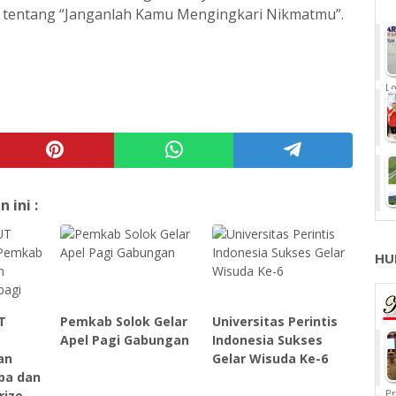
tentang “Janganlah Kamu Mengingkari Nikmatmu”.
Lo
ini :
HU
T
Pemkab Solok Gelar
Universitas Perintis
Apel Pagi Gabungan
Indonesia Sukses
an
Gelar Wisuda Ke-6
ba dan
Pr
rize