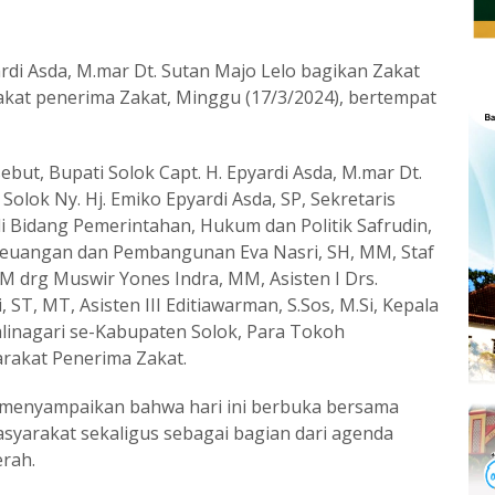
ardi Asda, M.mar Dt. Sutan Majo Lelo bagikan Zakat
at penerima Zakat, Minggu (17/3/2024), bertempat
ut, Bupati Solok Capt. H. Epyardi Asda, M.mar Dt.
Solok Ny. Hj. Emiko Epyardi Asda, SP, Sekretaris
li Bidang Pemerintahan, Hukum dan Politik Safrudin,
mi, Keuangan dan Pembangunan Eva Nasri, SH, MM, Staf
M drg Muswir Yones Indra, MM, Asisten I Drs.
, ST, MT, Asisten III Editiawarman, S.Sos, M.Si, Kepala
linagari se-Kabupaten Solok, Para Tokoh
rakat Penerima Zakat.
menyampaikan bahwa hari ini berbuka bersama
asyarakat sekaligus sebagai bagian dari agenda
rah.