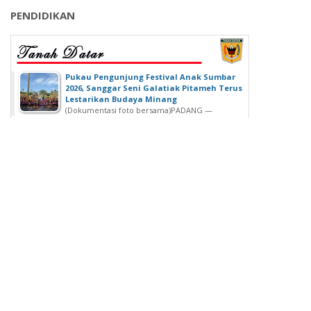
PENDIDIKAN
‎Pukau Pengunjung Festival Anak Sumbar
2026, Sanggar Seni Galatiak Pitameh Terus
Lestarikan Budaya Minang
(Dokumentasi foto bersama)‎‎PADANG —
Kemeriahan Festival Anak Sumatera Barat...
SDN 02 Lubuk Buaya Gelar Muhasabah,
Kepala SDN 02 Lubuk Buaya: untuk
Introspeksi Diri
SDN 02 Lubuk Buaya Gelar Muhasabah, Kepala SDN
02 Lubuk Buaya: untuk...
Wisuda Ke-42, Politeknik ATI Padang lahirkan
Wisudawan dari Berbagai Keahlian
Padang - Politeknik ATI Padang salah satu lembaga
pendidikan tinggi negeri...