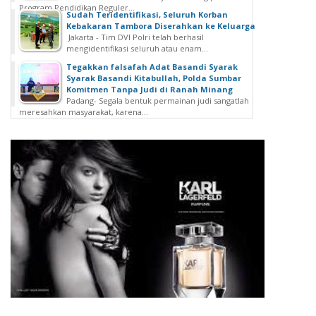
Program Pendidikan Reguler...
Sudah Teridentifikasi, Seluruh Korban
Kebakaran Tambora Diserahkan ke Keluarga
Jakarta - Tim DVI Polri telah berhasil
mengidentifikasi seluruh atau enam...
Tegakkan falsafah Adat Basandi Syarak
Syarak Basandi Kitabullah, Polda Sumbar
Komitmen Tanpa Judi di Ranah Minang
Padang- Segala bentuk permainan judi sangatlah
meresahkan masyarakat, karena...