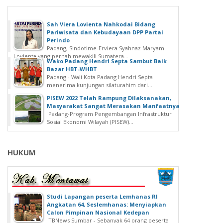
Sah Viera Lovienta Nahkodai Bidang
Pariwisata dan Kebudayaan DPP Partai
Perindo
Padang, Sindotime-Erviera Syahnaz Maryam
Lovienta yang pernah mewakili Sumatera...
Wako Padang Hendri Septa Sambut Baik
Bazar HBT-WHBT
Padang - Wali Kota Padang Hendri Septa
menerima kunjungan silaturahim dari...
PISEW 2022 Telah Rampung Dilaksanakan,
Masyarakat Sangat Merasakan Manfaatnya
Padang-Program Pengembangan Infrastruktur
Sosial Ekonomi Wilayah (PISEW)...
HUKUM
Studi Lapangan peserta Lemhanas RI
Angkatan 64, Seslemhanas: Menyiapkan
Calon Pimpinan Nasional Kedepan
TBNews Sumbar - Sebanyak 64 orang peserta