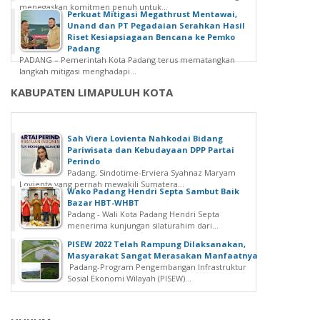
menegaskan komitmen penuh untuk...
Perkuat Mitigasi Megathrust Mentawai,
Unand dan PT Pegadaian Serahkan Hasil
Riset Kesiapsiagaan Bencana ke Pemko
Padang
PADANG – Pemerintah Kota Padang terus mematangkan
langkah mitigasi menghadapi...
KABUPATEN LIMAPULUH KOTA
Sah Viera Lovienta Nahkodai Bidang
Pariwisata dan Kebudayaan DPP Partai
Perindo
Padang, Sindotime-Erviera Syahnaz Maryam
Lovienta yang pernah mewakili Sumatera...
Wako Padang Hendri Septa Sambut Baik
Bazar HBT-WHBT
Padang - Wali Kota Padang Hendri Septa
menerima kunjungan silaturahim dari...
PISEW 2022 Telah Rampung Dilaksanakan,
Masyarakat Sangat Merasakan Manfaatnya
Padang-Program Pengembangan Infrastruktur
Sosial Ekonomi Wilayah (PISEW)...