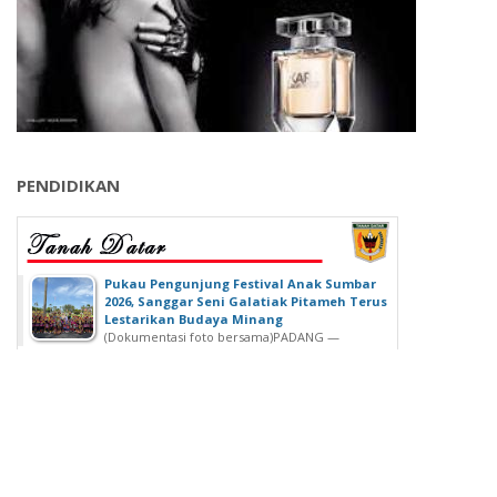
PENDIDIKAN
‎Pukau Pengunjung Festival Anak Sumbar
2026, Sanggar Seni Galatiak Pitameh Terus
Lestarikan Budaya Minang
(Dokumentasi foto bersama)‎‎PADANG —
Kemeriahan Festival Anak Sumatera Barat...
SDN 02 Lubuk Buaya Gelar Muhasabah,
Kepala SDN 02 Lubuk Buaya: untuk
Introspeksi Diri
SDN 02 Lubuk Buaya Gelar Muhasabah, Kepala SDN
02 Lubuk Buaya: untuk...
Wisuda Ke-42, Politeknik ATI Padang lahirkan
Wisudawan dari Berbagai Keahlian
Padang - Politeknik ATI Padang salah satu lembaga