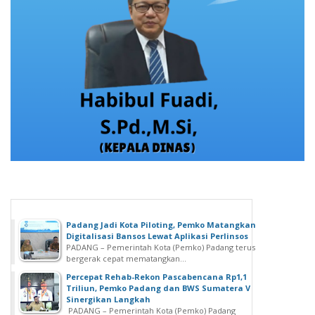
Padang Jadi Kota Piloting, Pemko Matangkan
Digitalisasi Bansos Lewat Aplikasi Perlinsos
PADANG – Pemerintah Kota (Pemko) Padang terus
bergerak cepat mematangkan...
Percepat Rehab-Rekon Pascabencana Rp1,1
Triliun, Pemko Padang dan BWS Sumatera V
Sinergikan Langkah
PADANG – Pemerintah Kota (Pemko) Padang