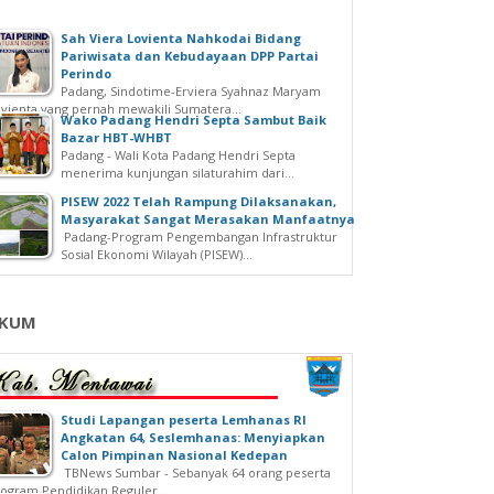
Sah Viera Lovienta Nahkodai Bidang
Pariwisata dan Kebudayaan DPP Partai
Perindo
Padang, Sindotime-Erviera Syahnaz Maryam
vienta yang pernah mewakili Sumatera...
Wako Padang Hendri Septa Sambut Baik
Bazar HBT-WHBT
Padang - Wali Kota Padang Hendri Septa
menerima kunjungan silaturahim dari...
PISEW 2022 Telah Rampung Dilaksanakan,
Masyarakat Sangat Merasakan Manfaatnya
Padang-Program Pengembangan Infrastruktur
Sosial Ekonomi Wilayah (PISEW)...
KUM
Studi Lapangan peserta Lemhanas RI
Angkatan 64, Seslemhanas: Menyiapkan
Calon Pimpinan Nasional Kedepan
TBNews Sumbar - Sebanyak 64 orang peserta
ogram Pendidikan Reguler...