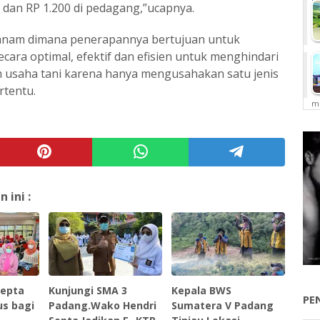
0 dan RP 1.200 di pedagang,”ucapnya.
 tanam dimana penerapannya bertujuan untuk
ara optimal, efektif dan efisien untuk menghindari
m usaha tani karena hanya mengusahakan satu jenis
rtentu.
me
ini :
Septa
Kunjungi SMA 3
Kepala BWS
PE
us bagi
Padang.Wako Hendri
Sumatera V Padang