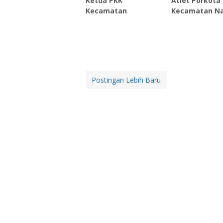
Ketua PKK
Atlet Porkota
Kecamatan
Kecamatan N
Postingan Lebih Baru