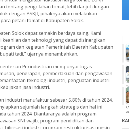
an tentang pengolahan tomat, lebih lanjut dengan
lok dengan BSKJI, pihaknya akan melakukan
para petani tomat di Kabupaten Solok.
aten Solok dapat semakin berdaya saing. Kami
i keahlian dan teknologi yang dapat disinergikan
rogram dan kegiatan Pemerintah Daerah Kabupaten
 bupati tadi,” ujarnya menambahkan.
menterian Perindustrian mempunyai tugas
umusan, penerapan, pemberlakuan dan pengawasan
 pemanfaatan teknologi industri, penguatan industri
m
ebijakan jasa industri.
 industri manufaktur sebesar 5,80% di tahun 2024,
yiapkan sejumlah langkah strategis dan hal ini
P
la
ada tahun 2024. Diantaranya adalah program
wasan SNI wajib, program pendidikan dan
KA
, hilirisasi industri, program restrukturisasi mesin