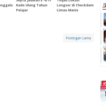
Septa Jadikan E -KTP
Tinjau Lokasi
anggalo
Kado Ulang Tahun
Longsor di Checkdam
Pelajar
Limau Manis
Ke
Postingan Lama
02