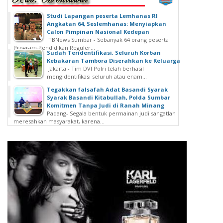
Studi Lapangan peserta Lemhanas RI
Angkatan 64, Seslemhanas: Menyiapkan
Calon Pimpinan Nasional Kedepan
TBNews Sumbar - Sebanyak 64 orang peserta
Program Pendidikan Reguler...
Sudah Teridentifikasi, Seluruh Korban
Kebakaran Tambora Diserahkan ke Keluarga
Jakarta - Tim DVI Polri telah berhasil
mengidentifikasi seluruh atau enam...
Tegakkan falsafah Adat Basandi Syarak
Syarak Basandi Kitabullah, Polda Sumbar
Komitmen Tanpa Judi di Ranah Minang
Padang- Segala bentuk permainan judi sangatlah
meresahkan masyarakat, karena...