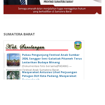
SUMATERA BARAT
‎Pukau Pengunjung Festival Anak Sumbar
2026, Sanggar Seni Galatiak Pitameh Terus
Lestarikan Budaya Minang
(Dokumentasi foto bersama)‎‎PADANG —
Kemeriahan Festival Anak Sumatera Barat...
Masyarakat Antusias Lihat Perjuangan
Petugas DLH Kota Padang, Masyarakat:
Terimakasih
Padang - Pemerintah Kota Padang melalui Dinas
Lingkungan Hidup ( DlH)...
AKBP Nurhadiansyah Resmi Tinggalkan
Polres Pasaman Barat
Pasaman Barat – Polres Pasaman Barat menggelar
kegiatan tradisi Farewell...