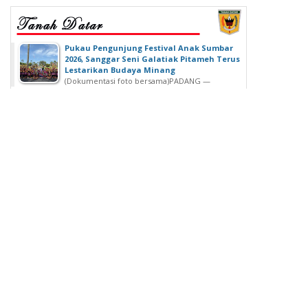
‎Pukau Pengunjung Festival Anak Sumbar
2026, Sanggar Seni Galatiak Pitameh Terus
Lestarikan Budaya Minang
(Dokumentasi foto bersama)‎‎PADANG —
Kemeriahan Festival Anak Sumatera Barat...
SDN 02 Lubuk Buaya Gelar Muhasabah,
Kepala SDN 02 Lubuk Buaya: untuk
Introspeksi Diri
SDN 02 Lubuk Buaya Gelar Muhasabah, Kepala SDN
02 Lubuk Buaya: untuk...
Wisuda Ke-42, Politeknik ATI Padang lahirkan
Wisudawan dari Berbagai Keahlian
Padang - Politeknik ATI Padang salah satu lembaga
pendidikan tinggi negeri...