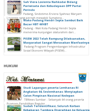
Sah Viera Lovienta Nahkodai Bidang
Pariwisata dan Kebudayaan DPP Partai
Perindo
Padang, Sindotime-Erviera Syahnaz Maryam
Lovienta yang pernah mewakili Sumatera...
Wako Padang Hendri Septa Sambut Baik
Bazar HBT-WHBT
Padang - Wali Kota Padang Hendri Septa
menerima kunjungan silaturahim dari...
PISEW 2022 Telah Rampung Dilaksanakan,
Masyarakat Sangat Merasakan Manfaatnya
Padang-Program Pengembangan Infrastruktur
Sosial Ekonomi Wilayah (PISEW)...
HUKUM
Studi Lapangan peserta Lemhanas RI
Angkatan 64, Seslemhanas: Menyiapkan
Calon Pimpinan Nasional Kedepan
TBNews Sumbar - Sebanyak 64 orang peserta
Program Pendidikan Reguler...
Sudah Teridentifikasi, Seluruh Korban
Kebakaran Tambora Diserahkan ke Keluarga