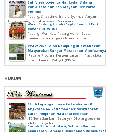
Sah Viera Lovienta Nahkodai Bidang
Pariwisata dan Kebudayaan DPP Partai
Perindo
Padang, Sindotime-Erviera Syahnaz Maryam
Lovienta yang pernah mewakili Sumatera...
Wako Padang Hendri Septa Sambut Baik
Bazar HBT-WHBT
Padang - Wali Kota Padang Hendri Septa
menerima kunjungan silaturahim dari...
PISEW 2022 Telah Rampung Dilaksanakan,
Masyarakat Sangat Merasakan Manfaatnya
Padang-Program Pengembangan Infrastruktur
Sosial Ekonomi Wilayah (PISEW)...
HUKUM
Studi Lapangan peserta Lemhanas RI
Angkatan 64, Seslemhanas: Menyiapkan
Calon Pimpinan Nasional Kedepan
TBNews Sumbar - Sebanyak 64 orang peserta
Program Pendidikan Reguler...
Sudah Teridentifikasi, Seluruh Korban
Kebakaran Tambora Diserahkan ke Keluarga