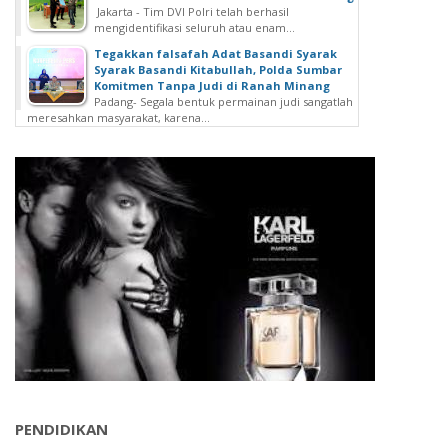
Jakarta - Tim DVI Polri telah berhasil
mengidentifikasi seluruh atau enam...
Tegakkan falsafah Adat Basandi Syarak
Syarak Basandi Kitabullah, Polda Sumbar
Komitmen Tanpa Judi di Ranah Minang
Padang- Segala bentuk permainan judi sangatlah
meresahkan masyarakat, karena...
PENDIDIKAN