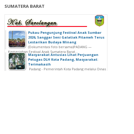
SUMATERA BARAT
‎Pukau Pengunjung Festival Anak Sumbar
2026, Sanggar Seni Galatiak Pitameh Terus
Lestarikan Budaya Minang
(Dokumentasi foto bersama)‎‎PADANG —
Kemeriahan Festival Anak Sumatera Barat...
Masyarakat Antusias Lihat Perjuangan
Petugas DLH Kota Padang, Masyarakat:
Terimakasih
Padang - Pemerintah Kota Padang melalui Dinas
Lingkungan Hidup ( DlH)...
AKBP Nurhadiansyah Resmi Tinggalkan
Polres Pasaman Barat
Pasaman Barat – Polres Pasaman Barat menggelar
kegiatan tradisi Farewell...
PDAM