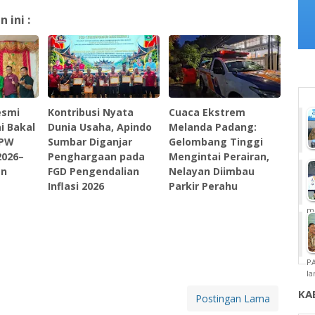
ini :
esmi
Kontribusi Nyata
Cuaca Ekstrem
i Bakal
Dunia Usaha, Apindo
Melanda Padang:
DPW
Sumbar Diganjar
Gelombang Tinggi
2026–
Penghargaan pada
Mengintai Perairan,
an
FGD Pengendalian
Nelayan Diimbau
Inflasi 2026
Parkir Perahu
m
P
la
KA
Postingan Lama