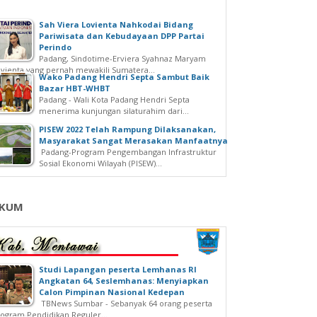
Sah Viera Lovienta Nahkodai Bidang
Pariwisata dan Kebudayaan DPP Partai
Perindo
Padang, Sindotime-Erviera Syahnaz Maryam
vienta yang pernah mewakili Sumatera...
Wako Padang Hendri Septa Sambut Baik
Bazar HBT-WHBT
Padang - Wali Kota Padang Hendri Septa
menerima kunjungan silaturahim dari...
PISEW 2022 Telah Rampung Dilaksanakan,
Masyarakat Sangat Merasakan Manfaatnya
Padang-Program Pengembangan Infrastruktur
Sosial Ekonomi Wilayah (PISEW)...
KUM
Studi Lapangan peserta Lemhanas RI
Angkatan 64, Seslemhanas: Menyiapkan
Calon Pimpinan Nasional Kedepan
TBNews Sumbar - Sebanyak 64 orang peserta
ogram Pendidikan Reguler...