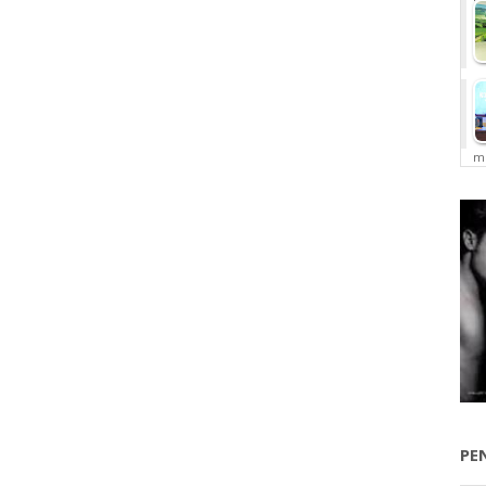
me
PE