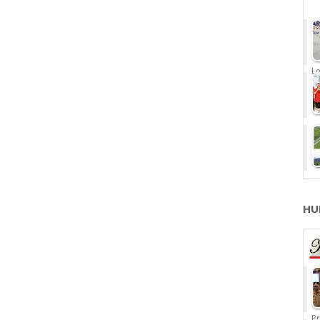
Lo
HU
Pr