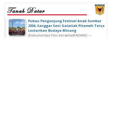
‎Pukau Pengunjung Festival Anak Sumbar
2026, Sanggar Seni Galatiak Pitameh Terus
Lestarikan Budaya Minang
(Dokumentasi foto bersama)‎‎PADANG —
Kemeriahan Festival Anak Sumatera Barat...
SDN 02 Lubuk Buaya Gelar Muhasabah,
Kepala SDN 02 Lubuk Buaya: untuk
Introspeksi Diri
SDN 02 Lubuk Buaya Gelar Muhasabah, Kepala SDN
02 Lubuk Buaya: untuk...
Wisuda Ke-42, Politeknik ATI Padang lahirkan
Wisudawan dari Berbagai Keahlian
Padang - Politeknik ATI Padang salah satu lembaga
pendidikan tinggi negeri...