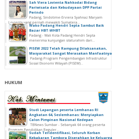
Sah Viera Lovienta Nahkodai Bidang
Pariwisata dan Kebudayaan DPP Partai
Perindo
Padang, Sindotime-Erviera Syahnaz Maryam
Lovienta yang pernah mewakili Sumatera...
Wako Padang Hendri Septa Sambut Baik
Bazar HBT-WHBT
Padang - Wali Kota Padang Hendri Septa
menerima kunjungan silaturahim dari...
PISEW 2022 Telah Rampung Dilaksanakan,
Masyarakat Sangat Merasakan Manfaatnya
Padang-Program Pengembangan Infrastruktur
Sosial Ekonomi Wilayah (PISEW)...
HUKUM
Studi Lapangan peserta Lemhanas RI
Angkatan 64, Seslemhanas: Menyiapkan
Calon Pimpinan Nasional Kedepan
TBNews Sumbar - Sebanyak 64 orang peserta
Program Pendidikan Reguler...
Sudah Teridentifikasi, Seluruh Korban
Kebakaran Tambora Diserahkan ke Keluarga