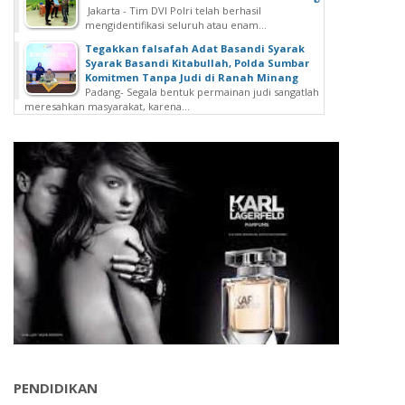
Jakarta - Tim DVI Polri telah berhasil
mengidentifikasi seluruh atau enam...
Tegakkan falsafah Adat Basandi Syarak
Syarak Basandi Kitabullah, Polda Sumbar
Komitmen Tanpa Judi di Ranah Minang
Padang- Segala bentuk permainan judi sangatlah
meresahkan masyarakat, karena...
PENDIDIKAN