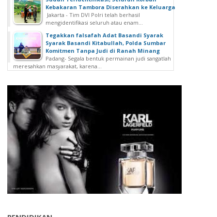
Kebakaran Tambora Diserahkan ke Keluarga
Jakarta - Tim DVI Polri telah berhasil
mengidentifikasi seluruh atau enam...
Tegakkan falsafah Adat Basandi Syarak
Syarak Basandi Kitabullah, Polda Sumbar
Komitmen Tanpa Judi di Ranah Minang
Padang- Segala bentuk permainan judi sangatlah
meresahkan masyarakat, karena...
PENDIDIKAN