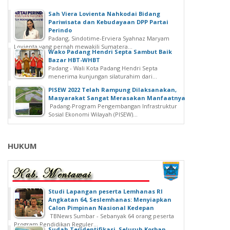
Sah Viera Lovienta Nahkodai Bidang
Pariwisata dan Kebudayaan DPP Partai
Perindo
Padang, Sindotime-Erviera Syahnaz Maryam
Lovienta yang pernah mewakili Sumatera...
Wako Padang Hendri Septa Sambut Baik
Bazar HBT-WHBT
Padang - Wali Kota Padang Hendri Septa
menerima kunjungan silaturahim dari...
PISEW 2022 Telah Rampung Dilaksanakan,
Masyarakat Sangat Merasakan Manfaatnya
Padang-Program Pengembangan Infrastruktur
Sosial Ekonomi Wilayah (PISEW)...
HUKUM
Studi Lapangan peserta Lemhanas RI
Angkatan 64, Seslemhanas: Menyiapkan
Calon Pimpinan Nasional Kedepan
TBNews Sumbar - Sebanyak 64 orang peserta
Program Pendidikan Reguler...
Sudah Teridentifikasi, Seluruh Korban