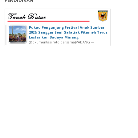
‎Pukau Pengunjung Festival Anak Sumbar
2026, Sanggar Seni Galatiak Pitameh Terus
Lestarikan Budaya Minang
(Dokumentasi foto bersama)‎‎PADANG —
Kemeriahan Festival Anak Sumatera Barat...
SDN 02 Lubuk Buaya Gelar Muhasabah,
Kepala SDN 02 Lubuk Buaya: untuk
Introspeksi Diri
SDN 02 Lubuk Buaya Gelar Muhasabah, Kepala SDN
02 Lubuk Buaya: untuk...
Wisuda Ke-42, Politeknik ATI Padang lahirkan
Wisudawan dari Berbagai Keahlian
Padang - Politeknik ATI Padang salah satu lembaga
pendidikan tinggi negeri...