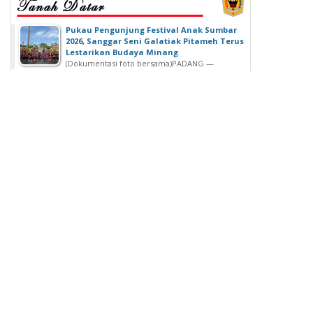
‎Pukau Pengunjung Festival Anak Sumbar
2026, Sanggar Seni Galatiak Pitameh Terus
Lestarikan Budaya Minang
(Dokumentasi foto bersama)‎‎PADANG —
Kemeriahan Festival Anak Sumatera Barat...
SDN 02 Lubuk Buaya Gelar Muhasabah,
Kepala SDN 02 Lubuk Buaya: untuk
Introspeksi Diri
SDN 02 Lubuk Buaya Gelar Muhasabah, Kepala SDN
02 Lubuk Buaya: untuk...
Wisuda Ke-42, Politeknik ATI Padang lahirkan
Wisudawan dari Berbagai Keahlian
Padang - Politeknik ATI Padang salah satu lembaga
pendidikan tinggi negeri...