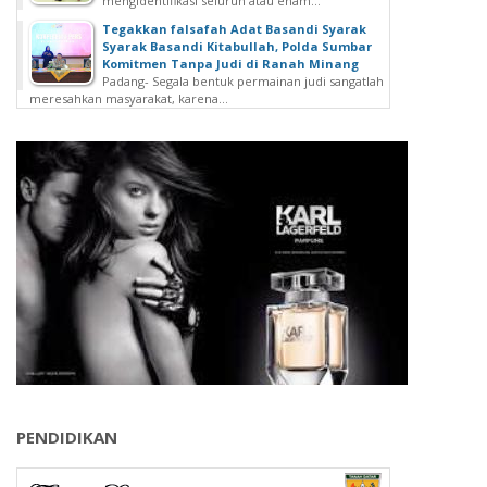
mengidentifikasi seluruh atau enam...
Tegakkan falsafah Adat Basandi Syarak
Syarak Basandi Kitabullah, Polda Sumbar
Komitmen Tanpa Judi di Ranah Minang
Padang- Segala bentuk permainan judi sangatlah
meresahkan masyarakat, karena...
PENDIDIKAN