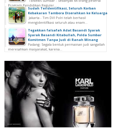
TBNews Sumbar - Sebanyak 64 orang peserta
Program Pendidikan Reguler...
Sudah Teridentifikasi, Seluruh Korban
Kebakaran Tambora Diserahkan ke Keluarga
Jakarta - Tim DVI Polri telah berhasil
mengidentifikasi seluruh atau enam...
Tegakkan falsafah Adat Basandi Syarak
Syarak Basandi Kitabullah, Polda Sumbar
Komitmen Tanpa Judi di Ranah Minang
Padang- Segala bentuk permainan judi sangatlah
meresahkan masyarakat, karena...