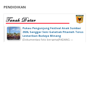
PENDIDIKAN
‎Pukau Pengunjung Festival Anak Sumbar
2026, Sanggar Seni Galatiak Pitameh Terus
Lestarikan Budaya Minang
(Dokumentasi foto bersama)‎‎PADANG —
Kemeriahan Festival Anak Sumatera Barat...
SDN 02 Lubuk Buaya Gelar Muhasabah,
Kepala SDN 02 Lubuk Buaya: untuk
Introspeksi Diri
SDN 02 Lubuk Buaya Gelar Muhasabah, Kepala SDN
02 Lubuk Buaya: untuk...
Wisuda Ke-42, Politeknik ATI Padang lahirkan
Wisudawan dari Berbagai Keahlian
Padang - Politeknik ATI Padang salah satu lembaga
pendidikan tinggi negeri...