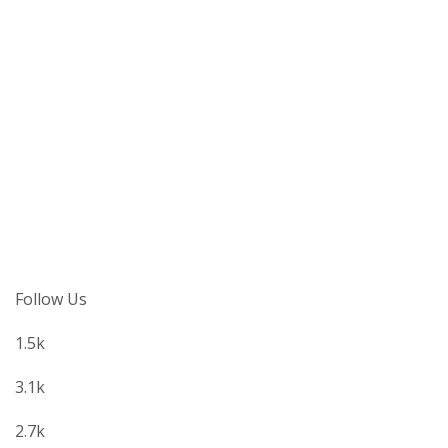
Follow Us
1.5k
3.1k
2.7k