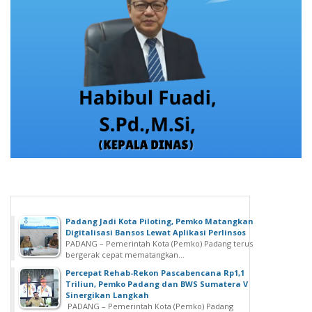
Padang Jadi Kota Piloting, Pemko Matangkan
Digitalisasi Bansos Lewat Aplikasi Perlinsos
PADANG – Pemerintah Kota (Pemko) Padang terus
bergerak cepat mematangkan...
Percepat Rehab-Rekon Pascabencana Rp1,1
Triliun, Pemko Padang dan BWS Sumatera V
Sinergikan Langkah
PADANG – Pemerintah Kota (Pemko) Padang