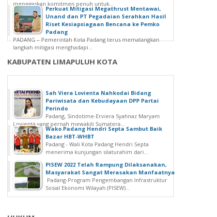
menegaskan komitmen penuh untuk...
Perkuat Mitigasi Megathrust Mentawai,
Unand dan PT Pegadaian Serahkan Hasil
Riset Kesiapsiagaan Bencana ke Pemko
Padang
PADANG – Pemerintah Kota Padang terus mematangkan
langkah mitigasi menghadapi...
KABUPATEN LIMAPULUH KOTA
Sah Viera Lovienta Nahkodai Bidang
Pariwisata dan Kebudayaan DPP Partai
Perindo
Padang, Sindotime-Erviera Syahnaz Maryam
Lovienta yang pernah mewakili Sumatera...
Wako Padang Hendri Septa Sambut Baik
Bazar HBT-WHBT
Padang - Wali Kota Padang Hendri Septa
menerima kunjungan silaturahim dari...
PISEW 2022 Telah Rampung Dilaksanakan,
Masyarakat Sangat Merasakan Manfaatnya
Padang-Program Pengembangan Infrastruktur
Sosial Ekonomi Wilayah (PISEW)...