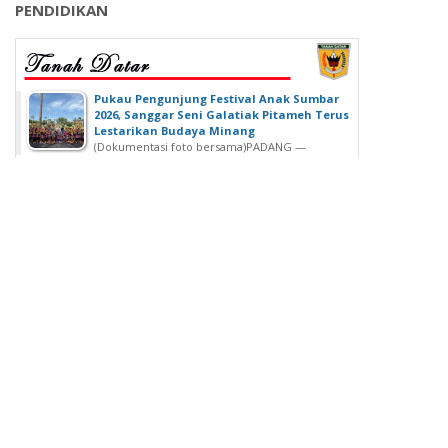
PENDIDIKAN
‎Pukau Pengunjung Festival Anak Sumbar
2026, Sanggar Seni Galatiak Pitameh Terus
Lestarikan Budaya Minang
(Dokumentasi foto bersama)‎‎PADANG —
Kemeriahan Festival Anak Sumatera Barat...
SDN 02 Lubuk Buaya Gelar Muhasabah,
Kepala SDN 02 Lubuk Buaya: untuk
Introspeksi Diri
SDN 02 Lubuk Buaya Gelar Muhasabah, Kepala SDN
02 Lubuk Buaya: untuk...
Wisuda Ke-42, Politeknik ATI Padang lahirkan
Wisudawan dari Berbagai Keahlian
Padang - Politeknik ATI Padang salah satu lembaga
pendidikan tinggi negeri...