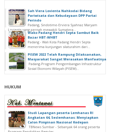
Sah Viera Lovienta Nahkodai Bidang
Pariwisata dan Kebudayaan DPP Partai
Perindo
Padang, Sindotime-Erviera Syahnaz Maryam
Lovienta yang pernah mewakili Sumatera...
Wako Padang Hendri Septa Sambut Baik
Bazar HBT-WHBT
Padang - Wali Kota Padang Hendri Septa
menerima kunjungan silaturahim dari...
PISEW 2022 Telah Rampung Dilaksanakan,
Masyarakat Sangat Merasakan Manfaatnya
Padang-Program Pengembangan Infrastruktur
Sosial Ekonomi Wilayah (PISEW)...
HUKUM
Studi Lapangan peserta Lemhanas RI
Angkatan 64, Seslemhanas: Menyiapkan
Calon Pimpinan Nasional Kedepan
TBNews Sumbar - Sebanyak 64 orang peserta
Program Pendidikan Reguler...