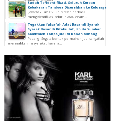
Sudah Teridentifikasi, Seluruh Korban
Kebakaran Tambora Diserahkan ke Keluarga
Jakarta - Tim DVI Polri telah berhasil
mengidentifikasi seluruh atau enam...
Tegakkan falsafah Adat Basandi Syarak
Syarak Basandi Kitabullah, Polda Sumbar
Komitmen Tanpa Judi di Ranah Minang
Padang- Segala bentuk permainan judi sangatlah
meresahkan masyarakat, karena...