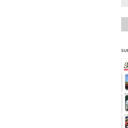
SU
Ke
Li