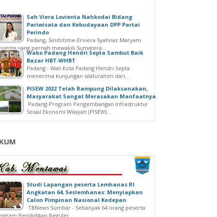
Sah Viera Lovienta Nahkodai Bidang
Pariwisata dan Kebudayaan DPP Partai
Perindo
Padang, Sindotime-Erviera Syahnaz Maryam
vienta yang pernah mewakili Sumatera...
Wako Padang Hendri Septa Sambut Baik
Bazar HBT-WHBT
Padang - Wali Kota Padang Hendri Septa
menerima kunjungan silaturahim dari...
PISEW 2022 Telah Rampung Dilaksanakan,
Masyarakat Sangat Merasakan Manfaatnya
Padang-Program Pengembangan Infrastruktur
Sosial Ekonomi Wilayah (PISEW)...
KUM
Studi Lapangan peserta Lemhanas RI
Angkatan 64, Seslemhanas: Menyiapkan
Calon Pimpinan Nasional Kedepan
TBNews Sumbar - Sebanyak 64 orang peserta
ogram Pendidikan Reguler...