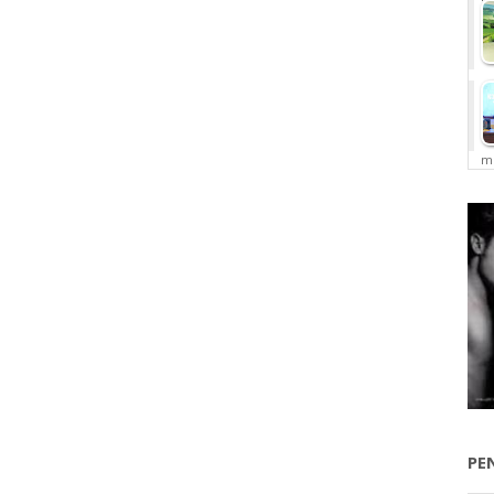
me
PE