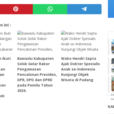
ini :
 Ikuti
Bawaslu Kabupaten
Wako Hendri Septa
Solok Gelar Rakor
Ajak Dokter Spesialis
gan
Pengawasan
Anak se-Indonesia
an
Pencalonan Presiden,
Kunjungi Objek
m
DPR, DPD dan DPRD
Wisata di Padang
tan
pada Pemilu Tahun
2024.
P
lok
la
KA