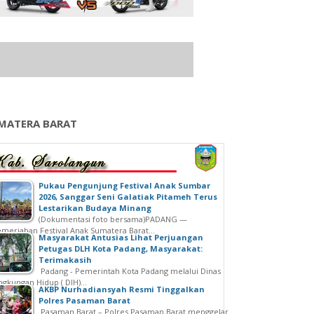
MATERA BARAT
‎Pukau Pengunjung Festival Anak Sumbar
2026, Sanggar Seni Galatiak Pitameh Terus
Lestarikan Budaya Minang
(Dokumentasi foto bersama)‎‎PADANG —
meriahan Festival Anak Sumatera Barat...
Masyarakat Antusias Lihat Perjuangan
Petugas DLH Kota Padang, Masyarakat:
Terimakasih
Padang - Pemerintah Kota Padang melalui Dinas
ngkungan Hidup ( DlH)...
AKBP Nurhadiansyah Resmi Tinggalkan
Polres Pasaman Barat
Pasaman Barat – Polres Pasaman Barat menggelar