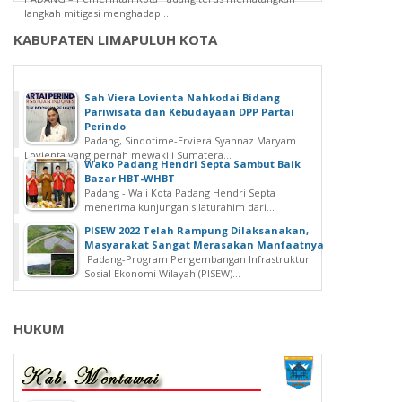
langkah mitigasi menghadapi...
KABUPATEN LIMAPULUH KOTA
Sah Viera Lovienta Nahkodai Bidang
Pariwisata dan Kebudayaan DPP Partai
Perindo
Padang, Sindotime-Erviera Syahnaz Maryam
Lovienta yang pernah mewakili Sumatera...
Wako Padang Hendri Septa Sambut Baik
Bazar HBT-WHBT
Padang - Wali Kota Padang Hendri Septa
menerima kunjungan silaturahim dari...
PISEW 2022 Telah Rampung Dilaksanakan,
Masyarakat Sangat Merasakan Manfaatnya
Padang-Program Pengembangan Infrastruktur
Sosial Ekonomi Wilayah (PISEW)...
HUKUM