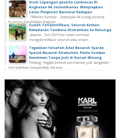
Studi Lapangan peserta Lemhanas RI
Angkatan 64, Seslemhanas: Menyiapkan
Calon Pimpinan Nasional Kedepan
TBNews Sumbar - Sebanyak 64 orang peserta
Program Pendidikan Reguler...
Sudah Teridentifikasi, Seluruh Korban
Kebakaran Tambora Diserahkan ke Keluarga
Jakarta - Tim DVI Polri telah berhasil
mengidentifikasi seluruh atau enam...
Tegakkan falsafah Adat Basandi Syarak
Syarak Basandi Kitabullah, Polda Sumbar
Komitmen Tanpa Judi di Ranah Minang
Padang- Segala bentuk permainan judi sangatlah
meresahkan masyarakat, karena...