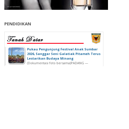
PENDIDIKAN
‎Pukau Pengunjung Festival Anak Sumbar
2026, Sanggar Seni Galatiak Pitameh Terus
Lestarikan Budaya Minang
(Dokumentasi foto bersama)‎‎PADANG —
Kemeriahan Festival Anak Sumatera Barat...
SDN 02 Lubuk Buaya Gelar Muhasabah,
Kepala SDN 02 Lubuk Buaya: untuk
Introspeksi Diri
SDN 02 Lubuk Buaya Gelar Muhasabah, Kepala SDN
02 Lubuk Buaya: untuk...
Wisuda Ke-42, Politeknik ATI Padang lahirkan
Wisudawan dari Berbagai Keahlian
Padang - Politeknik ATI Padang salah satu lembaga
pendidikan tinggi negeri...