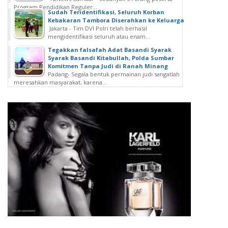
Program Pendidikan Reguler...
Sudah Teridentifikasi, Seluruh Korban
Kebakaran Tambora Diserahkan ke Keluarga
Jakarta - Tim DVI Polri telah berhasil
mengidentifikasi seluruh atau enam...
Tegakkan falsafah Adat Basandi Syarak
Syarak Basandi Kitabullah, Polda Sumbar
Komitmen Tanpa Judi di Ranah Minang
Padang- Segala bentuk permainan judi sangatlah
meresahkan masyarakat, karena...