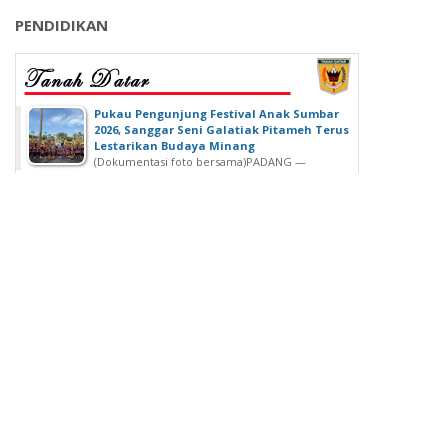
PENDIDIKAN
‎Pukau Pengunjung Festival Anak Sumbar
2026, Sanggar Seni Galatiak Pitameh Terus
Lestarikan Budaya Minang
(Dokumentasi foto bersama)‎‎PADANG —
Kemeriahan Festival Anak Sumatera Barat...
SDN 02 Lubuk Buaya Gelar Muhasabah,
Kepala SDN 02 Lubuk Buaya: untuk
Introspeksi Diri
SDN 02 Lubuk Buaya Gelar Muhasabah, Kepala SDN
02 Lubuk Buaya: untuk...
Wisuda Ke-42, Politeknik ATI Padang lahirkan
Wisudawan dari Berbagai Keahlian
Padang - Politeknik ATI Padang salah satu lembaga
pendidikan tinggi negeri...