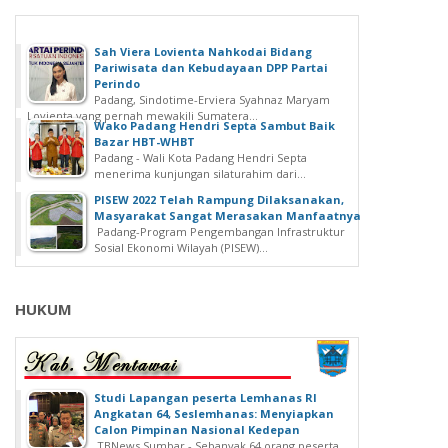
Sah Viera Lovienta Nahkodai Bidang
Pariwisata dan Kebudayaan DPP Partai
Perindo
Padang, Sindotime-Erviera Syahnaz Maryam
Lovienta yang pernah mewakili Sumatera...
Wako Padang Hendri Septa Sambut Baik
Bazar HBT-WHBT
Padang - Wali Kota Padang Hendri Septa
menerima kunjungan silaturahim dari...
PISEW 2022 Telah Rampung Dilaksanakan,
Masyarakat Sangat Merasakan Manfaatnya
Padang-Program Pengembangan Infrastruktur
Sosial Ekonomi Wilayah (PISEW)...
HUKUM
Studi Lapangan peserta Lemhanas RI
Angkatan 64, Seslemhanas: Menyiapkan
Calon Pimpinan Nasional Kedepan
TBNews Sumbar - Sebanyak 64 orang peserta