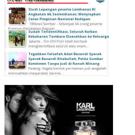
Studi Lapangan peserta Lemhanas RI
Angkatan 64, Seslemhanas: Menyiapkan
Calon Pimpinan Nasional Kedepan
TBNews Sumbar - Sebanyak 64 orang peserta
Program Pendidikan Reguler...
Sudah Teridentifikasi, Seluruh Korban
Kebakaran Tambora Diserahkan ke Keluarga
Jakarta - Tim DVI Polri telah berhasil
mengidentifikasi seluruh atau enam...
Tegakkan falsafah Adat Basandi Syarak
Syarak Basandi Kitabullah, Polda Sumbar
Komitmen Tanpa Judi di Ranah Minang
Padang- Segala bentuk permainan judi sangatlah
meresahkan masyarakat, karena...