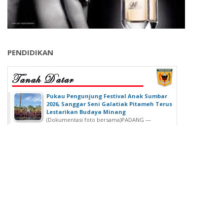
PENDIDIKAN
‎Pukau Pengunjung Festival Anak Sumbar
2026, Sanggar Seni Galatiak Pitameh Terus
Lestarikan Budaya Minang
(Dokumentasi foto bersama)‎‎PADANG —
Kemeriahan Festival Anak Sumatera Barat...
SDN 02 Lubuk Buaya Gelar Muhasabah,
Kepala SDN 02 Lubuk Buaya: untuk
Introspeksi Diri
SDN 02 Lubuk Buaya Gelar Muhasabah, Kepala SDN
02 Lubuk Buaya: untuk...
Wisuda Ke-42, Politeknik ATI Padang lahirkan
Wisudawan dari Berbagai Keahlian
Padang - Politeknik ATI Padang salah satu lembaga
pendidikan tinggi negeri...