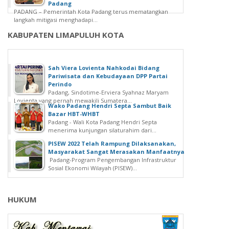
Padang
PADANG – Pemerintah Kota Padang terus mematangkan
langkah mitigasi menghadapi...
KABUPATEN LIMAPULUH KOTA
Sah Viera Lovienta Nahkodai Bidang
Pariwisata dan Kebudayaan DPP Partai
Perindo
Padang, Sindotime-Erviera Syahnaz Maryam
Lovienta yang pernah mewakili Sumatera...
Wako Padang Hendri Septa Sambut Baik
Bazar HBT-WHBT
Padang - Wali Kota Padang Hendri Septa
menerima kunjungan silaturahim dari...
PISEW 2022 Telah Rampung Dilaksanakan,
Masyarakat Sangat Merasakan Manfaatnya
Padang-Program Pengembangan Infrastruktur
Sosial Ekonomi Wilayah (PISEW)...
HUKUM