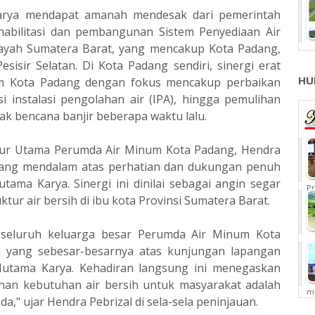
Karya mendapat amanah mendesak dari pemerintah
abilitasi dan pembangunan Sistem Penyediaan Air
ayah Sumatera Barat, yang mencakup Kota Padang,
isir Selatan. Di Kota Padang sendiri, sinergi erat
HU
um Kota Padang dengan fokus mencakup perbaikan
si instalasi pengolahan air (IPA), hingga pemulihan
ak bencana banjir beberapa waktu lalu.
ktur Utama Perumda Air Minum Kota Padang, Hendra
 yang mendalam atas perhatian dan dukungan penuh
tama Karya. Sinergi ini dinilai sebagai angin segar
Pr
tur air bersih di ibu kota Provinsi Sumatera Barat.
seluruh keluarga besar Perumda Air Minum Kota
 yang sebesar-besarnya atas kunjungan lapangan
Hutama Karya. Kehadiran langsung ini menegaskan
n kebutuhan air bersih untuk masyarakat adalah
me
da," ujar Hendra Pebrizal di sela-sela peninjauan.