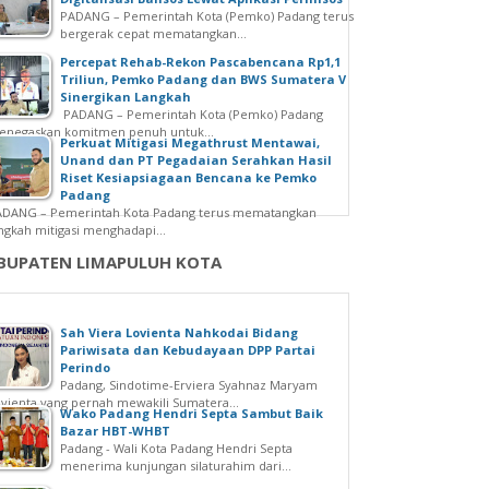
PADANG – Pemerintah Kota (Pemko) Padang terus
bergerak cepat mematangkan...
Percepat Rehab-Rekon Pascabencana Rp1,1
Triliun, Pemko Padang dan BWS Sumatera V
Sinergikan Langkah
PADANG – Pemerintah Kota (Pemko) Padang
enegaskan komitmen penuh untuk...
Perkuat Mitigasi Megathrust Mentawai,
Unand dan PT Pegadaian Serahkan Hasil
Riset Kesiapsiagaan Bencana ke Pemko
Padang
ADANG – Pemerintah Kota Padang terus mematangkan
ngkah mitigasi menghadapi...
BUPATEN LIMAPULUH KOTA
Sah Viera Lovienta Nahkodai Bidang
Pariwisata dan Kebudayaan DPP Partai
Perindo
Padang, Sindotime-Erviera Syahnaz Maryam
vienta yang pernah mewakili Sumatera...
Wako Padang Hendri Septa Sambut Baik
Bazar HBT-WHBT
Padang - Wali Kota Padang Hendri Septa
menerima kunjungan silaturahim dari...