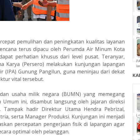
m
epat pemulihan dan peningkatan kualitas layanan
bencana terus dipacu oleh Perumda Air Minum Kota
dapat perhatian khusus dari level pusat. Teranyar,
P
ma Karya (Persero) melakukan kunjungan lapangan
la
ir (IPA) Gunung Pangilun, guna meninjau dari dekat
KA
ktur vital tersebut.
badan usaha milik negara (BUMN) yang memegang
 Umum ini, disambut langsung oleh jajaran direksi
 Tampak hadir Direktur Utama Hendra Pebrizal,
Lo
tria, serta Manager Produksi. Kunjungan ini menjadi
kan percepatan pengerjaan fisik di lapangan agar
ecara optimal oleh pelanggan.