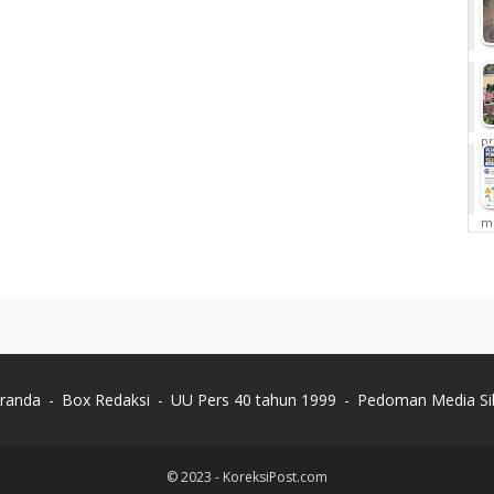
pr
me
randa
Box Redaksi
UU Pers 40 tahun 1999
Pedoman Media Si
© 2023 -
KoreksiPost.com