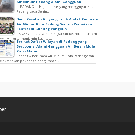
Air Minum Padang Alami Gangguan
PADANG — Hujan deras yang mengguyur Kota
Padang pada Senin...
Demi Pasokan Air yang Lebih Andal, Perumda
Air Minum Kota Padang Sentuh Perbaikan
Sentral di Gunung Pangilun
PADANG — Guna meningkatkan keandalan sistem
oduksi serta menjamin kualitas...
Berikut Daftar Wilayah di Padang yang
Berpotensi Alami Gangguan Air Bersih Mulai
Rabu Malam
Padang – Perumda Air Minum Kota Padang akan
laksanakan pekerjaan pengurasan...
ber