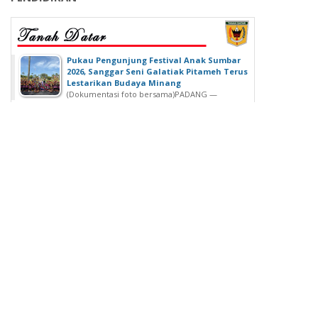
‎Pukau Pengunjung Festival Anak Sumbar
2026, Sanggar Seni Galatiak Pitameh Terus
Lestarikan Budaya Minang
(Dokumentasi foto bersama)‎‎PADANG —
Kemeriahan Festival Anak Sumatera Barat...
SDN 02 Lubuk Buaya Gelar Muhasabah,
Kepala SDN 02 Lubuk Buaya: untuk
Introspeksi Diri
SDN 02 Lubuk Buaya Gelar Muhasabah, Kepala SDN
02 Lubuk Buaya: untuk...
Wisuda Ke-42, Politeknik ATI Padang lahirkan
Wisudawan dari Berbagai Keahlian
Padang - Politeknik ATI Padang salah satu lembaga
pendidikan tinggi negeri...