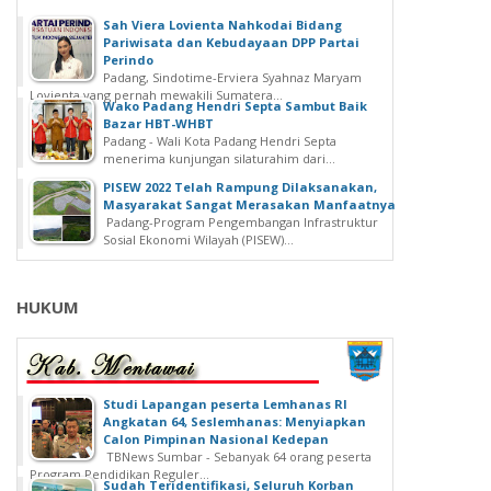
Sah Viera Lovienta Nahkodai Bidang
Pariwisata dan Kebudayaan DPP Partai
Perindo
Padang, Sindotime-Erviera Syahnaz Maryam
Lovienta yang pernah mewakili Sumatera...
Wako Padang Hendri Septa Sambut Baik
Bazar HBT-WHBT
Padang - Wali Kota Padang Hendri Septa
menerima kunjungan silaturahim dari...
PISEW 2022 Telah Rampung Dilaksanakan,
Masyarakat Sangat Merasakan Manfaatnya
Padang-Program Pengembangan Infrastruktur
Sosial Ekonomi Wilayah (PISEW)...
HUKUM
Studi Lapangan peserta Lemhanas RI
Angkatan 64, Seslemhanas: Menyiapkan
Calon Pimpinan Nasional Kedepan
TBNews Sumbar - Sebanyak 64 orang peserta
Program Pendidikan Reguler...
Sudah Teridentifikasi, Seluruh Korban