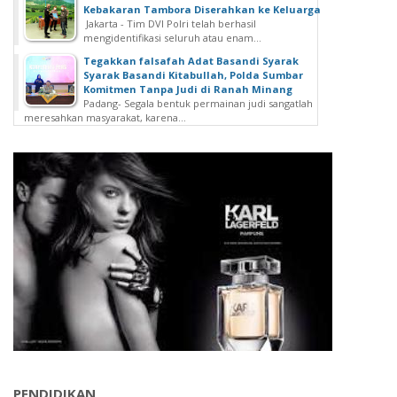
Kebakaran Tambora Diserahkan ke Keluarga
Jakarta - Tim DVI Polri telah berhasil
mengidentifikasi seluruh atau enam...
Tegakkan falsafah Adat Basandi Syarak
Syarak Basandi Kitabullah, Polda Sumbar
Komitmen Tanpa Judi di Ranah Minang
Padang- Segala bentuk permainan judi sangatlah
meresahkan masyarakat, karena...
PENDIDIKAN