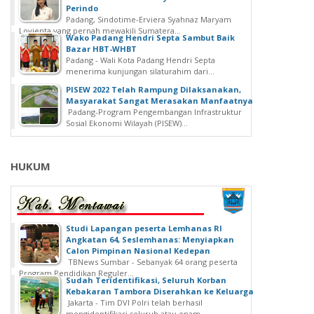
Perindo
Padang, Sindotime-Erviera Syahnaz Maryam
Lovienta yang pernah mewakili Sumatera...
Wako Padang Hendri Septa Sambut Baik
Bazar HBT-WHBT
Padang - Wali Kota Padang Hendri Septa
menerima kunjungan silaturahim dari...
PISEW 2022 Telah Rampung Dilaksanakan,
Masyarakat Sangat Merasakan Manfaatnya
Padang-Program Pengembangan Infrastruktur
Sosial Ekonomi Wilayah (PISEW)...
HUKUM
Studi Lapangan peserta Lemhanas RI
Angkatan 64, Seslemhanas: Menyiapkan
Calon Pimpinan Nasional Kedepan
TBNews Sumbar - Sebanyak 64 orang peserta
Program Pendidikan Reguler...
Sudah Teridentifikasi, Seluruh Korban
Kebakaran Tambora Diserahkan ke Keluarga
Jakarta - Tim DVI Polri telah berhasil
mengidentifikasi seluruh atau enam...