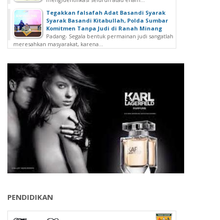
Tegakkan falsafah Adat Basandi Syarak
Syarak Basandi Kitabullah, Polda Sumbar
Komitmen Tanpa Judi di Ranah Minang
Padang- Segala bentuk permainan judi sangatlah
meresahkan masyarakat, karena...
PENDIDIKAN