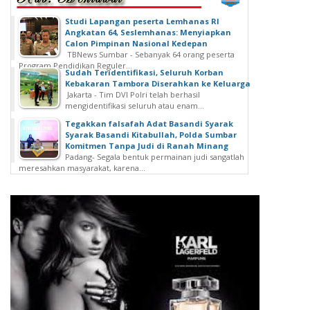
Studi Lapangan peserta Lemhanas RI
Angkatan 64, Seslemhanas: Menyiapkan
Calon Pimpinan Nasional Kedepan
TBNews Sumbar - Sebanyak 64 orang peserta
Program Pendidikan Reguler...
Sudah Teridentifikasi, Seluruh Korban
Kebakaran Tambora Diserahkan ke Keluarga
Jakarta - Tim DVI Polri telah berhasil
mengidentifikasi seluruh atau enam...
Tegakkan falsafah Adat Basandi Syarak
Syarak Basandi Kitabullah, Polda Sumbar
Komitmen Tanpa Judi di Ranah Minang
Padang- Segala bentuk permainan judi sangatlah
meresahkan masyarakat, karena...