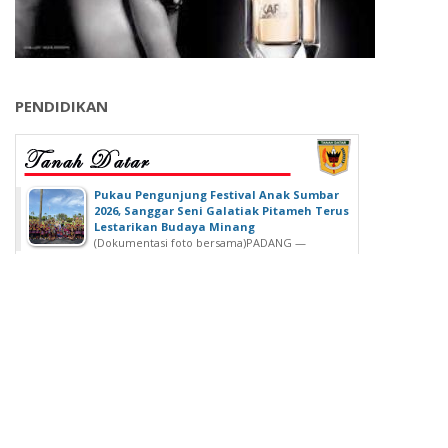
PENDIDIKAN
‎Pukau Pengunjung Festival Anak Sumbar
2026, Sanggar Seni Galatiak Pitameh Terus
Lestarikan Budaya Minang
(Dokumentasi foto bersama)‎‎PADANG —
Kemeriahan Festival Anak Sumatera Barat...
SDN 02 Lubuk Buaya Gelar Muhasabah,
Kepala SDN 02 Lubuk Buaya: untuk
Introspeksi Diri
SDN 02 Lubuk Buaya Gelar Muhasabah, Kepala SDN
02 Lubuk Buaya: untuk...
Wisuda Ke-42, Politeknik ATI Padang lahirkan
Wisudawan dari Berbagai Keahlian
Padang - Politeknik ATI Padang salah satu lembaga
pendidikan tinggi negeri...