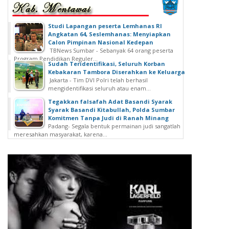
Studi Lapangan peserta Lemhanas RI
Angkatan 64, Seslemhanas: Menyiapkan
Calon Pimpinan Nasional Kedepan
TBNews Sumbar - Sebanyak 64 orang peserta
Program Pendidikan Reguler...
Sudah Teridentifikasi, Seluruh Korban
Kebakaran Tambora Diserahkan ke Keluarga
Jakarta - Tim DVI Polri telah berhasil
mengidentifikasi seluruh atau enam...
Tegakkan falsafah Adat Basandi Syarak
Syarak Basandi Kitabullah, Polda Sumbar
Komitmen Tanpa Judi di Ranah Minang
Padang- Segala bentuk permainan judi sangatlah
meresahkan masyarakat, karena...