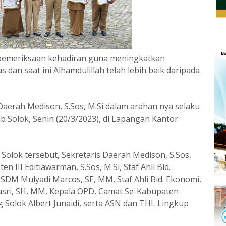
n pemeriksaan kehadiran guna meningkatkan
 dan saat ini Alhamdulillah telah lebih baik daripada
 Daerah Medison, S.Sos, M.Si dalam arahan nya selaku
Solok, Senin (20/3/2023), di Lapangan Kantor
olok tersebut, Sekretaris Daerah Medison, S.Sos,
ten III Editiawarman, S.Sos, M.Si, Staf Ahli Bid.
DM Mulyadi Marcos, SE, MM, Staf Ahli Bid. Ekonomi,
ri, SH, MM, Kepala OPD, Camat Se-Kabupaten
 Solok Albert Junaidi, serta ASN dan THL Lingkup