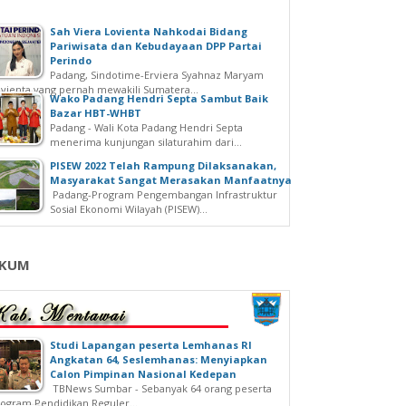
Sah Viera Lovienta Nahkodai Bidang
Pariwisata dan Kebudayaan DPP Partai
Perindo
Padang, Sindotime-Erviera Syahnaz Maryam
vienta yang pernah mewakili Sumatera...
Wako Padang Hendri Septa Sambut Baik
Bazar HBT-WHBT
Padang - Wali Kota Padang Hendri Septa
menerima kunjungan silaturahim dari...
PISEW 2022 Telah Rampung Dilaksanakan,
Masyarakat Sangat Merasakan Manfaatnya
Padang-Program Pengembangan Infrastruktur
Sosial Ekonomi Wilayah (PISEW)...
KUM
Studi Lapangan peserta Lemhanas RI
Angkatan 64, Seslemhanas: Menyiapkan
Calon Pimpinan Nasional Kedepan
TBNews Sumbar - Sebanyak 64 orang peserta
ogram Pendidikan Reguler...