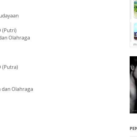
ebudayaan
(Putri)
 dan Olahraga
me
 (Putra)
da dan Olahraga
PE