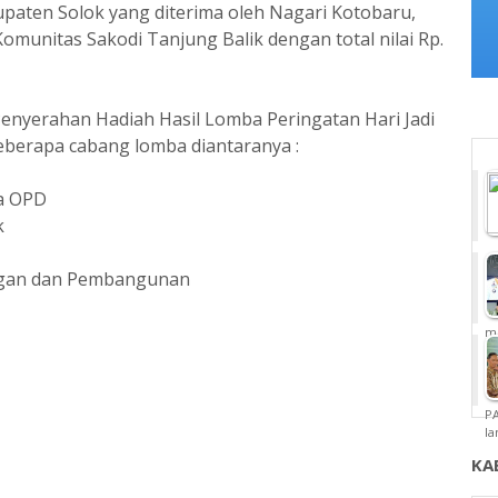
paten Solok yang diterima oleh Nagari Kotobaru,
Komunitas Sakodi Tanjung Balik dengan total nilai Rp.
Penyerahan Hadiah Hasil Lomba Peringatan Hari Jadi
beberapa cabang lomba diantaranya :
la OPD
k
uangan dan Pembangunan
m
P
la
KA