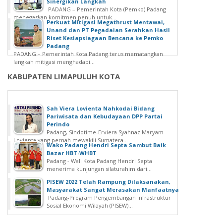
Sinergikan Langkah
PADANG – Pemerintah Kota (Pemko) Padang
menegaskan komitmen penuh untuk...
Perkuat Mitigasi Megathrust Mentawai,
Unand dan PT Pegadaian Serahkan Hasil
Riset Kesiapsiagaan Bencana ke Pemko
Padang
PADANG – Pemerintah Kota Padang terus mematangkan
langkah mitigasi menghadapi...
KABUPATEN LIMAPULUH KOTA
Sah Viera Lovienta Nahkodai Bidang
Pariwisata dan Kebudayaan DPP Partai
Perindo
Padang, Sindotime-Erviera Syahnaz Maryam
Lovienta yang pernah mewakili Sumatera...
Wako Padang Hendri Septa Sambut Baik
Bazar HBT-WHBT
Padang - Wali Kota Padang Hendri Septa
menerima kunjungan silaturahim dari...
PISEW 2022 Telah Rampung Dilaksanakan,
Masyarakat Sangat Merasakan Manfaatnya
Padang-Program Pengembangan Infrastruktur
Sosial Ekonomi Wilayah (PISEW)...