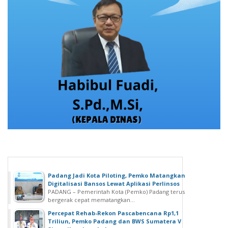
Padang Jadi Kota Piloting, Pemko Matangkan
Digitalisasi Bansos Lewat Aplikasi Perlinsos
PADANG – Pemerintah Kota (Pemko) Padang terus
bergerak cepat mematangkan...
Percepat Rehab-Rekon Pascabencana Rp1,1
Triliun, Pemko Padang dan BWS Sumatera V