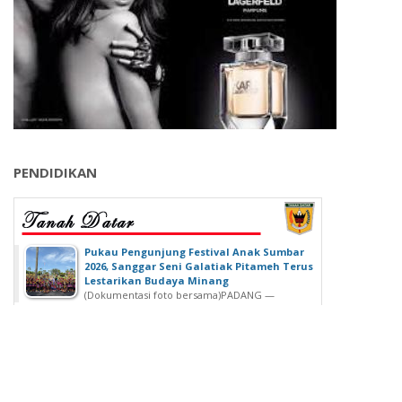
PENDIDIKAN
‎Pukau Pengunjung Festival Anak Sumbar
2026, Sanggar Seni Galatiak Pitameh Terus
Lestarikan Budaya Minang
(Dokumentasi foto bersama)‎‎PADANG —
Kemeriahan Festival Anak Sumatera Barat...
SDN 02 Lubuk Buaya Gelar Muhasabah,
Kepala SDN 02 Lubuk Buaya: untuk
Introspeksi Diri
SDN 02 Lubuk Buaya Gelar Muhasabah, Kepala SDN
02 Lubuk Buaya: untuk...
Wisuda Ke-42, Politeknik ATI Padang lahirkan
Wisudawan dari Berbagai Keahlian