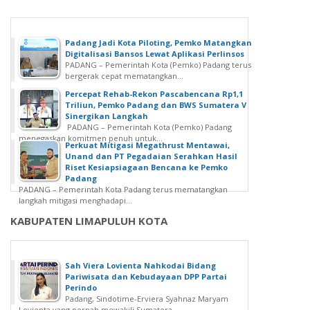
Padang Jadi Kota Piloting, Pemko Matangkan
Digitalisasi Bansos Lewat Aplikasi Perlinsos
PADANG – Pemerintah Kota (Pemko) Padang terus
bergerak cepat mematangkan...
Percepat Rehab-Rekon Pascabencana Rp1,1
Triliun, Pemko Padang dan BWS Sumatera V
Sinergikan Langkah
PADANG – Pemerintah Kota (Pemko) Padang
menegaskan komitmen penuh untuk...
Perkuat Mitigasi Megathrust Mentawai,
Unand dan PT Pegadaian Serahkan Hasil
Riset Kesiapsiagaan Bencana ke Pemko
Padang
PADANG – Pemerintah Kota Padang terus mematangkan
langkah mitigasi menghadapi...
KABUPATEN LIMAPULUH KOTA
Sah Viera Lovienta Nahkodai Bidang
Pariwisata dan Kebudayaan DPP Partai
Perindo
Padang, Sindotime-Erviera Syahnaz Maryam
Lovienta yang pernah mewakili Sumatera...