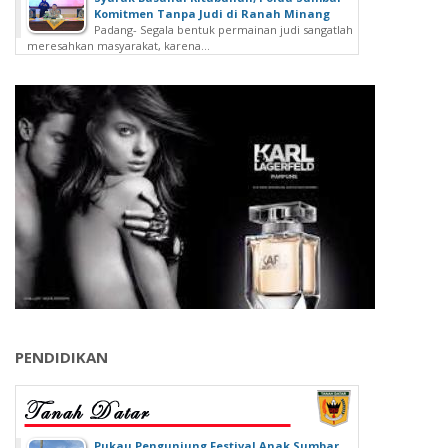
Komitmen Tanpa Judi di Ranah Minang
Padang- Segala bentuk permainan judi sangatlah
meresahkan masyarakat, karena...
PENDIDIKAN
‎Pukau Pengunjung Festival Anak Sumbar