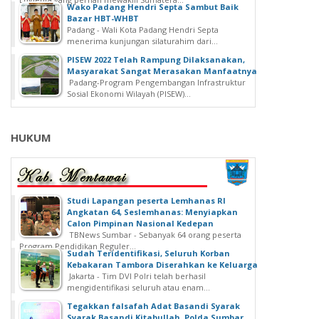
Wako Padang Hendri Septa Sambut Baik
Bazar HBT-WHBT
Padang - Wali Kota Padang Hendri Septa
menerima kunjungan silaturahim dari...
PISEW 2022 Telah Rampung Dilaksanakan,
Masyarakat Sangat Merasakan Manfaatnya
Padang-Program Pengembangan Infrastruktur
Sosial Ekonomi Wilayah (PISEW)...
HUKUM
Studi Lapangan peserta Lemhanas RI
Angkatan 64, Seslemhanas: Menyiapkan
Calon Pimpinan Nasional Kedepan
TBNews Sumbar - Sebanyak 64 orang peserta
Program Pendidikan Reguler...
Sudah Teridentifikasi, Seluruh Korban
Kebakaran Tambora Diserahkan ke Keluarga
Jakarta - Tim DVI Polri telah berhasil
mengidentifikasi seluruh atau enam...
Tegakkan falsafah Adat Basandi Syarak
Syarak Basandi Kitabullah, Polda Sumbar