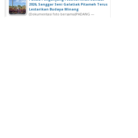
2026, Sanggar Seni Galatiak Pitameh Terus
Lestarikan Budaya Minang
(Dokumentasi foto bersama)‎‎PADANG —
Kemeriahan Festival Anak Sumatera Barat...
SDN 02 Lubuk Buaya Gelar Muhasabah,
Kepala SDN 02 Lubuk Buaya: untuk
Introspeksi Diri
SDN 02 Lubuk Buaya Gelar Muhasabah, Kepala SDN
02 Lubuk Buaya: untuk...
Wisuda Ke-42, Politeknik ATI Padang lahirkan
Wisudawan dari Berbagai Keahlian
Padang - Politeknik ATI Padang salah satu lembaga
pendidikan tinggi negeri...