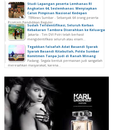
Studi Lapangan peserta Lemhanas RI
Angkatan 64, Seslemhanas: Menyiapkan
Calon Pimpinan Nasional Kedepan
TBNews Sumbar - Sebanyak 64 orang peserta
Program Pendidikan Reguler...
Sudah Teridentifikasi, Seluruh Korban
Kebakaran Tambora Diserahkan ke Keluarga
Jakarta - Tim DVI Polri telah berhasil
mengidentifikasi seluruh atau enam...
Tegakkan falsafah Adat Basandi Syarak
Syarak Basandi Kitabullah, Polda Sumbar
Komitmen Tanpa Judi di Ranah Minang
Padang- Segala bentuk permainan judi sangatlah
meresahkan masyarakat, karena...