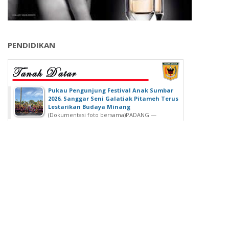
PENDIDIKAN
‎Pukau Pengunjung Festival Anak Sumbar
2026, Sanggar Seni Galatiak Pitameh Terus
Lestarikan Budaya Minang
(Dokumentasi foto bersama)‎‎PADANG —
Kemeriahan Festival Anak Sumatera Barat...
SDN 02 Lubuk Buaya Gelar Muhasabah,
Kepala SDN 02 Lubuk Buaya: untuk
Introspeksi Diri
SDN 02 Lubuk Buaya Gelar Muhasabah, Kepala SDN
02 Lubuk Buaya: untuk...
Wisuda Ke-42, Politeknik ATI Padang lahirkan
Wisudawan dari Berbagai Keahlian
Padang - Politeknik ATI Padang salah satu lembaga
pendidikan tinggi negeri...