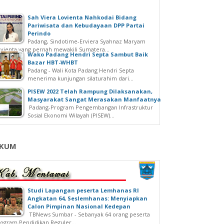
Sah Viera Lovienta Nahkodai Bidang
Pariwisata dan Kebudayaan DPP Partai
Perindo
Padang, Sindotime-Erviera Syahnaz Maryam
vienta yang pernah mewakili Sumatera...
Wako Padang Hendri Septa Sambut Baik
Bazar HBT-WHBT
Padang - Wali Kota Padang Hendri Septa
menerima kunjungan silaturahim dari...
PISEW 2022 Telah Rampung Dilaksanakan,
Masyarakat Sangat Merasakan Manfaatnya
Padang-Program Pengembangan Infrastruktur
Sosial Ekonomi Wilayah (PISEW)...
KUM
Studi Lapangan peserta Lemhanas RI
Angkatan 64, Seslemhanas: Menyiapkan
Calon Pimpinan Nasional Kedepan
TBNews Sumbar - Sebanyak 64 orang peserta
ogram Pendidikan Reguler...