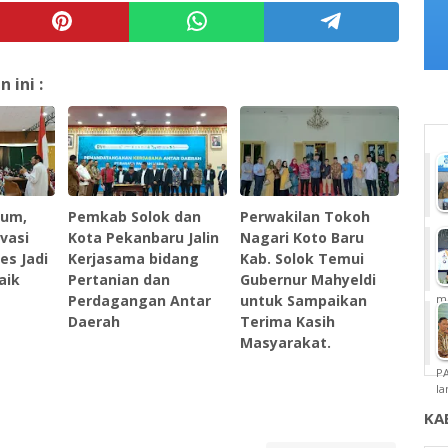
ini :
mum,
Pemkab Solok dan
Perwakilan Tokoh
vasi
Kota Pekanbaru Jalin
Nagari Koto Baru
es Jadi
Kerjasama bidang
Kab. Solok Temui
aik
Pertanian dan
Gubernur Mahyeldi
Perdagangan Antar
untuk Sampaikan
m
Daerah
Terima Kasih
Masyarakat.
P
la
KA