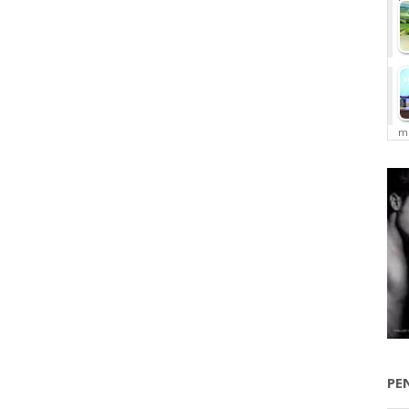
me
PE