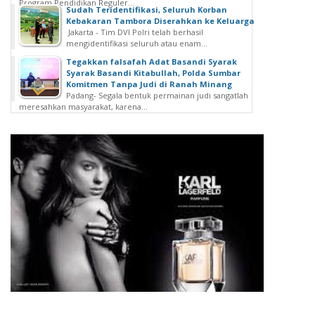
Program Pendidikan Reguler...
Sudah Teridentifikasi, Seluruh Korban
Kebakaran Tambora Diserahkan ke Keluarga
Jakarta - Tim DVI Polri telah berhasil
mengidentifikasi seluruh atau enam...
Tegakkan falsafah Adat Basandi Syarak
Syarak Basandi Kitabullah, Polda Sumbar
Komitmen Tanpa Judi di Ranah Minang
Padang- Segala bentuk permainan judi sangatlah
meresahkan masyarakat, karena...