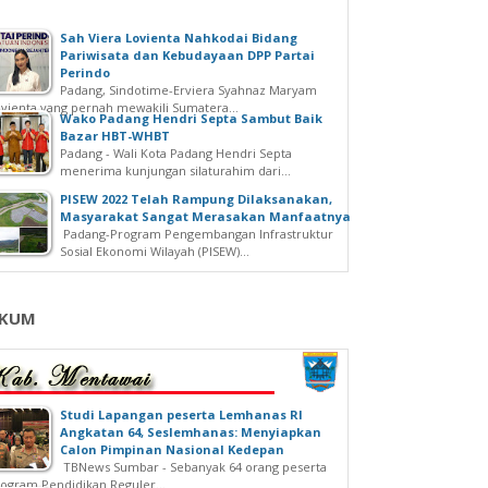
Sah Viera Lovienta Nahkodai Bidang
Pariwisata dan Kebudayaan DPP Partai
Perindo
Padang, Sindotime-Erviera Syahnaz Maryam
vienta yang pernah mewakili Sumatera...
Wako Padang Hendri Septa Sambut Baik
Bazar HBT-WHBT
Padang - Wali Kota Padang Hendri Septa
menerima kunjungan silaturahim dari...
PISEW 2022 Telah Rampung Dilaksanakan,
Masyarakat Sangat Merasakan Manfaatnya
Padang-Program Pengembangan Infrastruktur
Sosial Ekonomi Wilayah (PISEW)...
KUM
Studi Lapangan peserta Lemhanas RI
Angkatan 64, Seslemhanas: Menyiapkan
Calon Pimpinan Nasional Kedepan
TBNews Sumbar - Sebanyak 64 orang peserta
ogram Pendidikan Reguler...