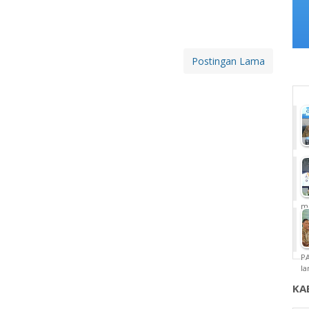
Postingan Lama
m
P
la
KA