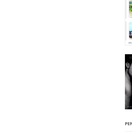
me
PE