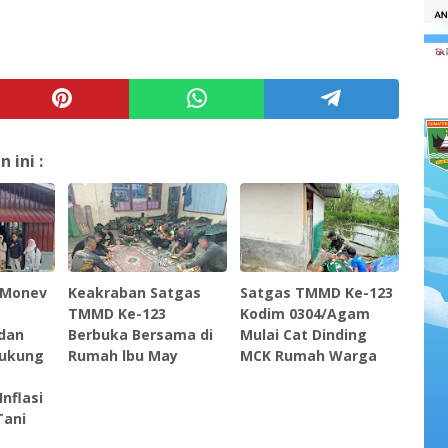
ini :
 Monev
Keakraban Satgas
Satgas TMMD Ke-123
TMMD Ke-123
Kodim 0304/Agam
 dan
Berbuka Bersama di
Mulai Cat Dinding
dukung
Rumah lbu May
MCK Rumah Warga
nflasi
Tani