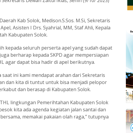
Sekretaris Dewan Zaitul Iklas, Senin (9/10/ 2023)
aerah Kab Solok, Medison.S.Sos. M.Si, Sekretaris
el, Asisten I Drs. Syahrial, MM, Staf Ahli, Kepala
tah Kabupaten Solok.
ih kepada seluruh perserta apel yang sudah dapat
ami juga berharap kepada SKPD agar mempersiapan
 agar dapat bisa hadir di apel berikutnya.
 saat ini kami mendapat arahan dari Sekretaris
n dan kita di tuntut untuk bisa menjadi pelopor
rkabut dan berasap di Kabupaten Solok.
THL lingkungan Pemerihtahan Kabupaten Solok
esok kita ada agenda kegiatan jalan santai dan
o bersama, memakai pakaian olah raga,” tutupnya