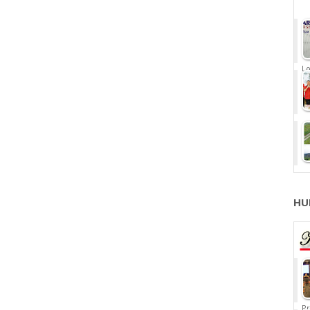
Lo
HU
Pr