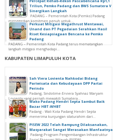
Percepat Rehab-Rekon Pascabencana Rp1,1
Triliun, Pemko Padang dan BWS Sumatera V
Sinergikan Langkah
PADANG – Pemerintah Kota (Pemko) Padang
menegaskan komitmen penuh untuk...
Perkuat Mitigasi Megathrust Mentawai,
Unand dan PT Pegadaian Serahkan Hasil
Riset Kesiapsiagaan Bencana ke Pemko
Padang
PADANG – Pemerintah Kota Padang terus mematangkan
langkah mitigasi menghadapi...
KABUPATEN LIMAPULUH KOTA
Sah Viera Lovienta Nahkodai Bidang
Pariwisata dan Kebudayaan DPP Partai
Perindo
Padang, Sindotime-Erviera Syahnaz Maryam
Lovienta yang pernah mewakili Sumatera...
Wako Padang Hendri Septa Sambut Baik
Bazar HBT-WHBT
Padang - Wali Kota Padang Hendri Septa
menerima kunjungan silaturahim dari...
PISEW 2022 Telah Rampung Dilaksanakan,
Masyarakat Sangat Merasakan Manfaatnya
Padang-Program Pengembangan Infrastruktur
Sosial Ekonomi Wilayah (PISEW)...