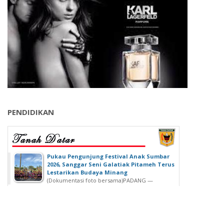
PENDIDIKAN
‎Pukau Pengunjung Festival Anak Sumbar
2026, Sanggar Seni Galatiak Pitameh Terus
Lestarikan Budaya Minang
(Dokumentasi foto bersama)‎‎PADANG —
Kemeriahan Festival Anak Sumatera Barat...
SDN 02 Lubuk Buaya Gelar Muhasabah,
Kepala SDN 02 Lubuk Buaya: untuk
Introspeksi Diri
SDN 02 Lubuk Buaya Gelar Muhasabah, Kepala SDN