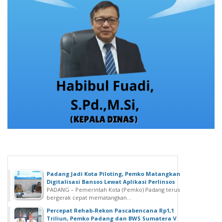
Padang Jadi Kota Piloting, Pemko Matangkan
Digitalisasi Bansos Lewat Aplikasi Perlinsos
PADANG – Pemerintah Kota (Pemko) Padang terus
bergerak cepat mematangkan...
Percepat Rehab-Rekon Pascabencana Rp1,1
Triliun, Pemko Padang dan BWS Sumatera V