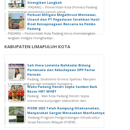
Sinergikan Langkah
PADANG – Pemerintah Kota (Pemko) Padang
menegaskan komitmen penuh untuk...
Perkuat Mitigasi Megathrust Mentawai,
Unand dan PT Pegadaian Serahkan Hasil
Riset Kesiapsiagaan Bencana ke Pemko
Padang
PADANG – Pemerintah Kota Padang terus mematangkan
langkah mitigasi menghadapi...
KABUPATEN LIMAPULUH KOTA
Sah Viera Lovienta Nahkodai Bidang
Pariwisata dan Kebudayaan DPP Partai
Perindo
Padang, Sindotime-Erviera Syahnaz Maryam
Lovienta yang pernah mewakili Sumatera...
Wako Padang Hendri Septa Sambut Baik
Bazar HBT-WHBT
Padang - Wali Kota Padang Hendri Septa
menerima kunjungan silaturahim dari...
PISEW 2022 Telah Rampung Dilaksanakan,
Masyarakat Sangat Merasakan Manfaatnya
Padang-Program Pengembangan Infrastruktur
Sosial Ekonomi Wilayah (PISEW)...