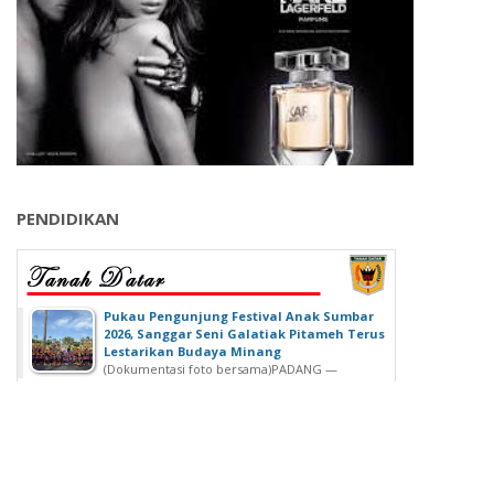
PENDIDIKAN
‎Pukau Pengunjung Festival Anak Sumbar
2026, Sanggar Seni Galatiak Pitameh Terus
Lestarikan Budaya Minang
(Dokumentasi foto bersama)‎‎PADANG —
Kemeriahan Festival Anak Sumatera Barat...
SDN 02 Lubuk Buaya Gelar Muhasabah,
Kepala SDN 02 Lubuk Buaya: untuk
Introspeksi Diri
SDN 02 Lubuk Buaya Gelar Muhasabah, Kepala SDN
02 Lubuk Buaya: untuk...
Wisuda Ke-42, Politeknik ATI Padang lahirkan