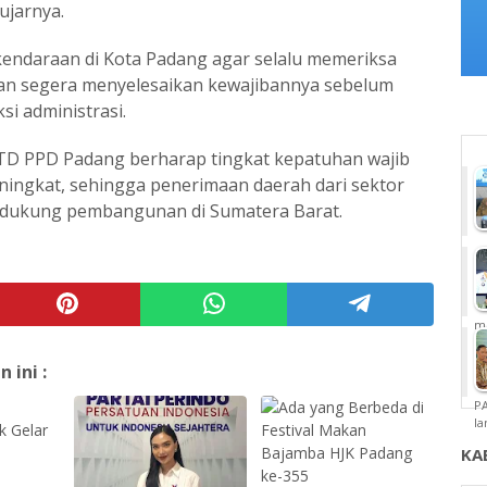
ujarnya.
kendaraan di Kota Padang agar selalu memeriksa
an segera menyelesaikan kewajibannya sebelum
i administrasi.
UPTD PPD Padang berharap tingkat kepatuhan wajib
ingkat, sehingga penerimaan daerah dari sektor
ndukung pembangunan di Sumatera Barat.
m
ini :
P
la
KA