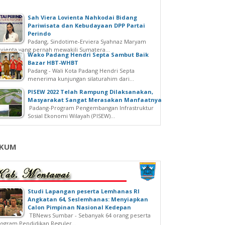
Sah Viera Lovienta Nahkodai Bidang
Pariwisata dan Kebudayaan DPP Partai
Perindo
Padang, Sindotime-Erviera Syahnaz Maryam
vienta yang pernah mewakili Sumatera...
Wako Padang Hendri Septa Sambut Baik
Bazar HBT-WHBT
Padang - Wali Kota Padang Hendri Septa
menerima kunjungan silaturahim dari...
PISEW 2022 Telah Rampung Dilaksanakan,
Masyarakat Sangat Merasakan Manfaatnya
Padang-Program Pengembangan Infrastruktur
Sosial Ekonomi Wilayah (PISEW)...
KUM
Studi Lapangan peserta Lemhanas RI
Angkatan 64, Seslemhanas: Menyiapkan
Calon Pimpinan Nasional Kedepan
TBNews Sumbar - Sebanyak 64 orang peserta
ogram Pendidikan Reguler...