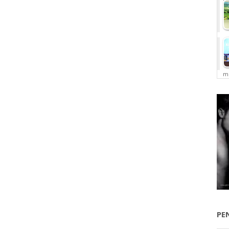
me
PE