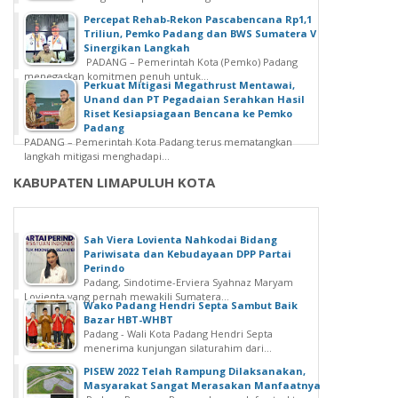
Percepat Rehab-Rekon Pascabencana Rp1,1
Triliun, Pemko Padang dan BWS Sumatera V
Sinergikan Langkah
PADANG – Pemerintah Kota (Pemko) Padang
menegaskan komitmen penuh untuk...
Perkuat Mitigasi Megathrust Mentawai,
Unand dan PT Pegadaian Serahkan Hasil
Riset Kesiapsiagaan Bencana ke Pemko
Padang
PADANG – Pemerintah Kota Padang terus mematangkan
langkah mitigasi menghadapi...
KABUPATEN LIMAPULUH KOTA
Sah Viera Lovienta Nahkodai Bidang
Pariwisata dan Kebudayaan DPP Partai
Perindo
Padang, Sindotime-Erviera Syahnaz Maryam
Lovienta yang pernah mewakili Sumatera...
Wako Padang Hendri Septa Sambut Baik
Bazar HBT-WHBT
Padang - Wali Kota Padang Hendri Septa
menerima kunjungan silaturahim dari...
PISEW 2022 Telah Rampung Dilaksanakan,
Masyarakat Sangat Merasakan Manfaatnya