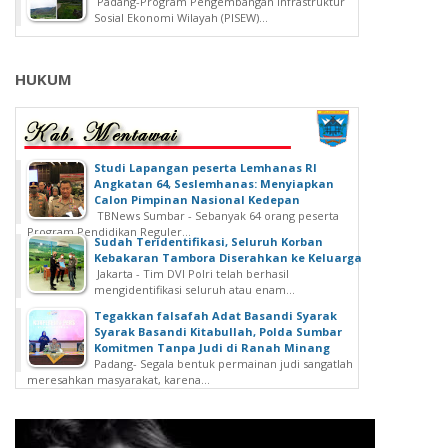
Padang-Program Pengembangan Infrastruktur
Sosial Ekonomi Wilayah (PISEW)...
HUKUM
Studi Lapangan peserta Lemhanas RI
Angkatan 64, Seslemhanas: Menyiapkan
Calon Pimpinan Nasional Kedepan
TBNews Sumbar - Sebanyak 64 orang peserta
Program Pendidikan Reguler...
Sudah Teridentifikasi, Seluruh Korban
Kebakaran Tambora Diserahkan ke Keluarga
Jakarta - Tim DVI Polri telah berhasil
mengidentifikasi seluruh atau enam...
Tegakkan falsafah Adat Basandi Syarak
Syarak Basandi Kitabullah, Polda Sumbar
Komitmen Tanpa Judi di Ranah Minang
Padang- Segala bentuk permainan judi sangatlah
meresahkan masyarakat, karena...