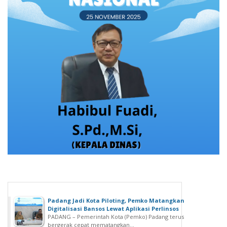
Padang Jadi Kota Piloting, Pemko Matangkan
Digitalisasi Bansos Lewat Aplikasi Perlinsos
PADANG – Pemerintah Kota (Pemko) Padang terus
bergerak cepat mematangkan...