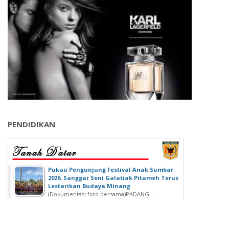
PENDIDIKAN
‎Pukau Pengunjung Festival Anak Sumbar
2026, Sanggar Seni Galatiak Pitameh Terus
Lestarikan Budaya Minang
(Dokumentasi foto bersama)‎‎PADANG —
Kemeriahan Festival Anak Sumatera Barat...
SDN 02 Lubuk Buaya Gelar Muhasabah,
Kepala SDN 02 Lubuk Buaya: untuk
Introspeksi Diri